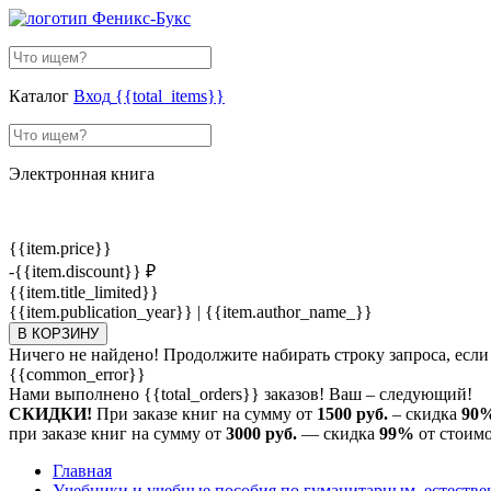
Каталог
Вход
{{total_items}}
Электронная книга
{{item.price}}
-{{item.discount}} ₽
{{item.title_limited}}
{{item.publication_year}} | {{item.author_name_}}
В КОРЗИНУ
Ничего не найдено! Продолжите набирать строку запроса, если
{{common_error}}
Нами выполнено
{{total_orders}}
заказов! Ваш – следующий!
СКИДКИ!
При заказе книг на сумму от
1500 руб.
– скидка
90
при заказе книг на сумму от
3000 руб.
— скидка
99%
от стоимо
Главная
Учебники и учебные пособия по гуманитарным, естеств