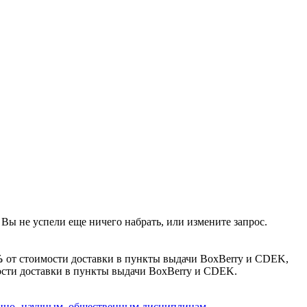
 Вы не успели еще ничего набрать, или измените запрос.
%
от стоимости доставки в пункты выдачи BoxBerry и CDEK,
сти доставки в пункты выдачи BoxBerry и CDEK.
енно- научным, общественным дисциплинам