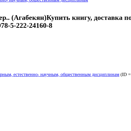
ер.. (Агабекян)
Купить книгу, доставка по
78-5-222-24160-8
.
арным, естественно- научным, общественным дисциплинам
(ID =