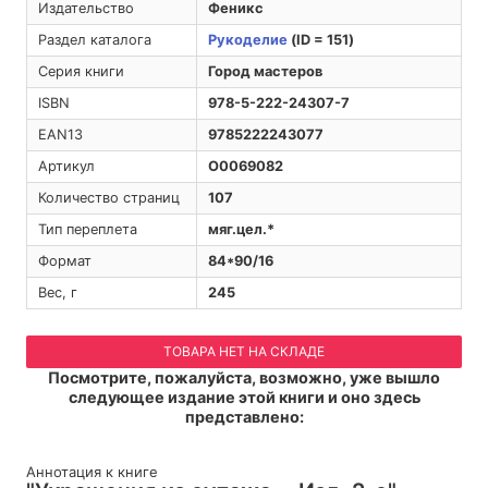
Издательство
Феникс
Раздел каталога
Рукоделие
(ID = 151)
Серия книги
Город мастеров
ISBN
978-5-222-24307-7
EAN13
9785222243077
Артикул
O0069082
Количество страниц
107
Тип переплета
мяг.цел.*
Формат
84*90/16
Вес, г
245
ТОВАРА НЕТ НА СКЛАДЕ
Посмотрите, пожалуйста, возможно, уже вышло
следующее издание этой книги и оно здесь
представлено:
Аннотация к книге