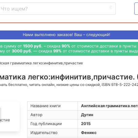
Нами выполнено
заказов! Ваш – следующий!
на сумму от
1500 руб.
– скидка
90%
от стоимости доставки в пункты 
мму от
3000 руб.
— скидка
99%
от стоимости доставки в пункты выда
йская грамматика легко:инфинитив,причастие
матика легко:инфинитив,причастие. 
ачать бесплатно, читать онлайн, низкие цены со скидкой, ISBN 978-5-222-24
Название книги
Английская грамматика ле
Автор
Дугин
Год публикации
2015
Издательство
Феникс