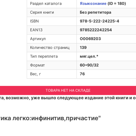
Раздел каталога
Языкознание
(ID = 180)
Серия книги
Без репетитора
ISBN
978-5-222-24225-4
EAN13
9785222242254
Артикул
O0069203
Количество страниц
139
Тип переплета
мяг.цел.*
Формат
60*90/32
Вес, г
76
ТОВАРА НЕТ НА СКЛАДЕ
а, возможно, уже вышло следующее издание этой книги и о
тика легко:инфинитив,причастие"