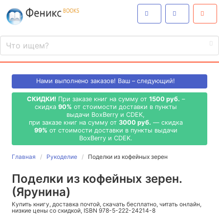
Нами выполнено
заказов! Ваш – следующий!
СКИДКИ!
При заказе книг на сумму от
1500 руб.
–
скидка
90%
от стоимости доставки в пункты
выдачи BoxBerry и CDEK,
при заказе книг на сумму от
3000 руб.
— скидка
99%
от стоимости доставки в пункты выдачи
BoxBerry и CDEK.
Главная
Рукоделие
Поделки из кофейных зерен
Поделки из кофейных зерен.
(Ярунина)
Купить книгу, доставка почтой, скачать бесплатно, читать онлайн,
низкие цены со скидкой, ISBN 978-5-222-24214-8