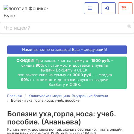
Нами выполнено
заказов! Ваш – следующий!
СКИДКИ!
При заказе книг на сумму от
1500 руб.
–
скидка
90%
от стоимости доставки в пункты
выдачи BoxBerry и CDEK,
при заказе книг на сумму от
3000 руб.
— скидка
99%
от стоимости доставки в пункты выдачи
BoxBerry и CDEK.
Главная
Клиническая медицина. Внутренние болезни
Болезни уха,горла,носа: учеб. пособие
Болезни уха,горла,носа: учеб.
пособие. (Ананьева)
Купить книгу, доставка почтой, скачать бесплатно, читать онлайн,
низкие цены со скидкой, ISBN 978-5-222-24643-6