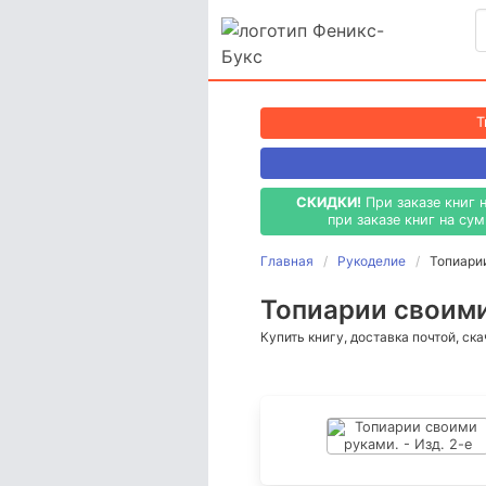
T
СКИДКИ!
При заказе книг 
при заказе книг на су
Главная
Рукоделие
Топиарии
Топиарии своими 
Купить книгу, доставка почтой, ск