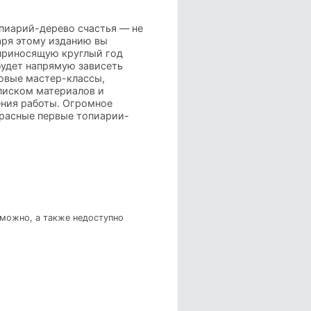
опиарий-дерево счастья — не
аря этому изданию вы
 приносящую круглый год
будет напрямую зависеть
говые мастер-классы,
писком материалов и
ения работы. Огромное
красные первые топиарии-
зможно, а также недоступно