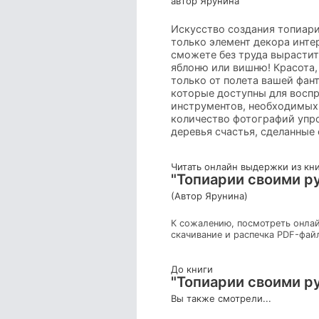
автор Ярунина
Искусство создания топиари
только элемент декора инте
сможете без труда вырасти
яблоню или вишню! Красота,
только от полета вашей фан
которые доступны для воспр
инструментов, необходимых 
количество фотографий упро
деревья счастья, сделанные
Читать онлайн выдержки из кн
"Топиарии своими ру
(Автор Ярунина)
К сожалению, посмотреть онлай
скачивание и распечка PDF-фай
До книги
"Топиарии своими ру
Вы также смотрели...