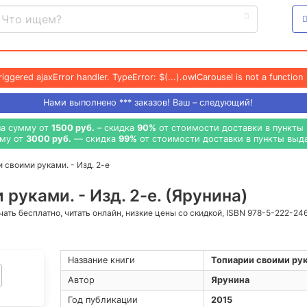
riggered ajaxError handler. TypeError: $(...).owlCarousel is not a function
Нами выполнено
***
заказов! Ваш – следующий!
на сумму от
1500 руб.
– скидка
90%
от стоимости доставки в пункты 
мму от
3000 руб.
— скидка
99%
от стоимости доставки в пункты выда
 своими руками. - Изд. 2-е
руками. - Изд. 2-е. (Ярунина)
ачать бесплатно, читать онлайн, низкие цены со скидкой, ISBN 978-5-222-24
Название книги
Топиарии своими рука
Автор
Ярунина
Год публикации
2015