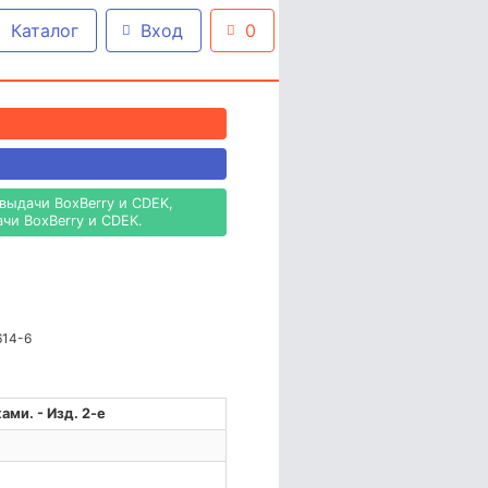
Каталог
Вход
0
выдачи BoxBerry и CDEK,
чи BoxBerry и CDEK.
614-6
ми. - Изд. 2-е