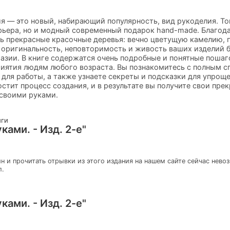
я — это новый, набирающий популярность, вид рукоделия. Т
рьера, но и модный современный подарок hand-made. Благод
ть прекрасные красочные деревья: вечно цветущую камелию,
 оригинальность, неповторимость и живость ваших изделий 
тазии. В книге содержатся очень подробные и понятные поша
иятия людям любого возраста. Вы познакомитесь с полным с
для работы, а также узнаете секреты и подсказки для упрощ
стит процесс создания, и в результате вы получите свои пре
 своими руками.
иги
ками. - Изд. 2-е"
н и прочитать отрывки из этого издания на нашем сайте сейчас нево
л.
ками. - Изд. 2-е"