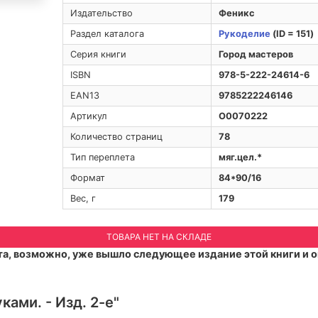
Издательство
Феникс
Раздел каталога
Рукоделие
(ID = 151)
Серия книги
Город мастеров
ISBN
978-5-222-24614-6
EAN13
9785222246146
Артикул
O0070222
Количество страниц
78
Тип переплета
мяг.цел.*
Формат
84*90/16
Вес, г
179
ТОВАРА НЕТ НА СКЛАДЕ
а, возможно, уже вышло следующее издание этой книги и о
ками. - Изд. 2-е"