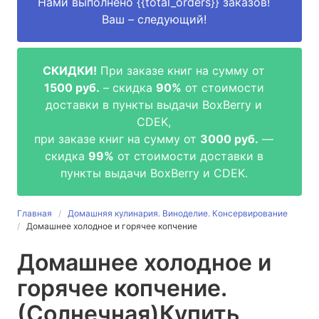
Нами выполнено
{{total_orders}}
заказов!
Ваш – следующий!
СКИДКИ!
При заказе книг на сумму от
1500 руб.
– скидка
90%
от стоимости
доставки в пункты выдачи BoxBerry и
CDEK,
при заказе книг на сумму от
3000 руб.
—
скидка
99%
от стоимости доставки в
пункты выдачи BoxBerry и CDEK.
Главная
Домашняя кулинария. Виноделие. Консервирование
Домашнее холодное и горячее копчение
Домашнее холодное и
горячее копчение.
(Солнечная)
Купить