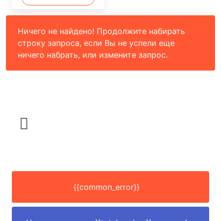
Ничего не найдено! Продолжите набирать
строку запроса, если Вы не успели еще
ничего набрать, или измените запрос.
{{common_error}}