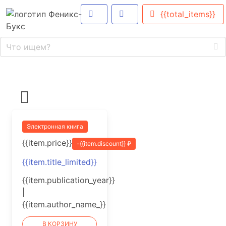
{{total_items}}
Электронная книга
{{item.price}}
-{{item.discount}} ₽
{{item.title_limited}}
{{item.publication_year}}
|
{{item.author_name_}}
В КОРЗИНУ