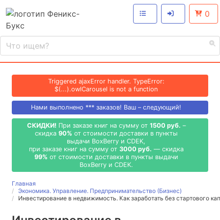
0
Triggered ajaxError handler. TypeError:
$(...).owlCarousel is not a function
Нами выполнено
***
заказов! Ваш – следующий!
СКИДКИ!
При заказе книг на сумму от
1500 руб.
–
скидка
90%
от стоимости доставки в пункты
выдачи BoxBerry и CDEK,
при заказе книг на сумму от
3000 руб.
— скидка
99%
от стоимости доставки в пункты выдачи
BoxBerry и CDEK.
Главная
Экономика. Управление. Предпринимательство (Бизнес)
Инвестирование в недвижимость. Как заработать без стартового ка