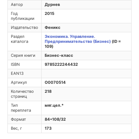
Автор
Дурнев
Год
2015
публикации
Издательство
Феникс
Раздел
Экономика. Управление.
каталога
Предпринимательство (Бизнес)
(ID =
109)
Серия книги
Бизнес-класс
ISBN
9785222244432
EAN13
Артикул
O0070514
Количество
218
страниц
Тип
мяг.цел.*
переплета
Формат
84*108/32
Вес, г
173