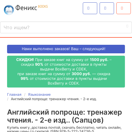
Нами выполнено
заказов! Ваш – следующий!
СКИДКИ!
При заказе книг на сумму от
1500 руб.
–
скидка
90%
от стоимости доставки в пункты
выдачи BoxBerry и CDEK,
при заказе книг на сумму от
3000 руб.
— скидка
99%
от стоимости доставки в пункты выдачи
BoxBerry и CDEK.
Главная
Языкознание
Английский попроще: тренажер чтения. - 2-е изд.
Английский попроще: тренажер
чтения. - 2-е изд.. (Сапцов)
Купить книгу, доставка почтой, скачать бесплатно, читать онлайн,
низкие цены со скидкой, ISBN 978-5-222-24736-5