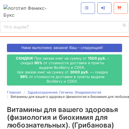
Нами выполнено
заказов! Ваш – следующий!
СКИДКИ!
При заказе книг на сумму от
1500 руб.
–
скидка
90%
от стоимости доставки в пункты
выдачи BoxBerry и CDEK,
при заказе книг на сумму от
3000 руб.
— скидка
99%
от стоимости доставки в пункты выдачи
BoxBerry и CDEK.
Главная
Здравоохранение. Гигиена. Эпидемиология
Витамины для вашего здоровья (физиология и биохимия для любозн
Витамины для вашего здоровья
(физиология и биохимия для
любознательных). (Грибанова)