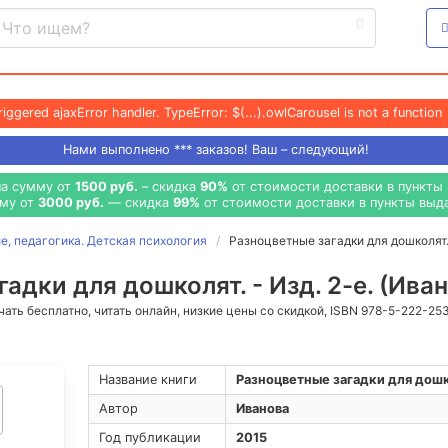
riggered ajaxError handler. TypeError: $(...).owlCarousel is not a function
Нами выполнено
***
заказов! Ваш – следующий!
на сумму от
1500 руб.
– скидка
90%
от стоимости доставки в пункты 
мму от
3000 руб.
— скидка
99%
от стоимости доставки в пункты выда
, педагогика. Детская психология
Разноцветные загадки для дошколят. 
адки для дошколят. - Изд. 2-е. (Ива
ачать бесплатно, читать онлайн, низкие цены со скидкой, ISBN 978-5-222-25
Название книги
Разноцветные загадки для дошко
Автор
Иванова
Год публикации
2015