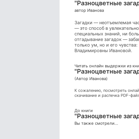
"Разноцветные загад
автор Иванова
Загадки — неотъемлемая част
— это способ в увлекательно
специальных знаний, ни бол
отгадывание загадок — забав
только ум, но и его чувства
Владимировны Ивановой.
Читать онлайн выдержки из кн
"Разноцветные загад
(Автор Иванова)
К сожалению, посмотреть онлай
скачивание и распечка PDF-фай
До книги
"Разноцветные загад
Вы также смотрели...