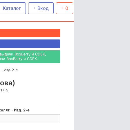
Каталог
Вход
0
выдачи BoxBerry и CDEK,
чи BoxBerry и CDEK.
- Изд. 2-е
нова)
317-5
лят. - Изд. 2-е