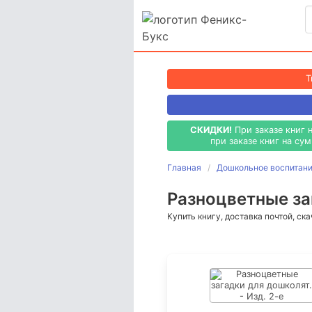
T
СКИДКИ!
При заказе книг 
при заказе книг на су
Главная
Дошкольное воспитание
Разноцветные заг
Купить книгу, доставка почтой, ск