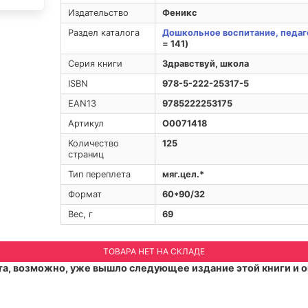
Издательство
Феникс
Раздел каталога
Дошкольное воспитание, педаго
= 141)
Серия книги
Здравствуй, школа
ISBN
978-5-222-25317-5
EAN13
9785222253175
Артикул
O0071418
Количество
125
страниц
Тип переплета
мяг.цел.*
Формат
60*90/32
Вес, г
69
ТОВАРА НЕТ НА СКЛАДЕ
а, возможно, уже вышло следующее издание этой книги и о