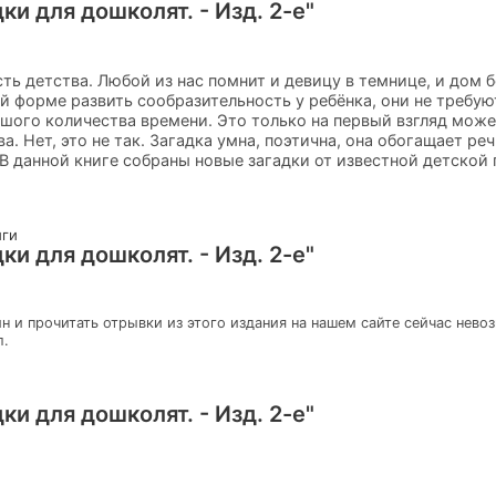
ки для дошколят. - Изд. 2-е"
ь детства. Любой из нас помнит и девицу в темнице, и дом бе
й форме развить сообразительность у ребёнка, они не требую
ьшого количества времени. Это только на первый взгляд может
а. Нет, это не так. Загадка умна, поэтична, она обогащает реч
: В данной книге собраны новые загадки от известной детско
иги
ки для дошколят. - Изд. 2-е"
н и прочитать отрывки из этого издания на нашем сайте сейчас нево
л.
ки для дошколят. - Изд. 2-е"