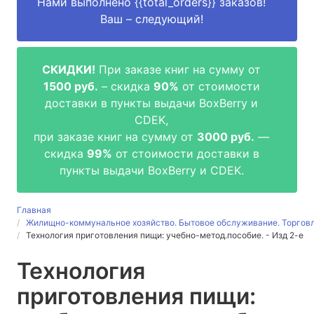
Нами выполнено
{{total_orders}}
заказов!
Ваш – следующий!
СКИДКИ!
При заказе книг на сумму от
1500 руб.
– скидка
90%
от стоимости
доставки в пункты выдачи BoxBerry и
CDEK,
при заказе книг на сумму от
3000 руб.
—
скидка
99%
от стоимости доставки в
пункты выдачи BoxBerry и CDEK.
Главная
Жилищно-коммунальное хозяйство. Бытовое обслуживание. Торгов
Технология приготовления пищи: учебно-метод.пособие. - Изд 2-е
Технология
приготовления пищи: