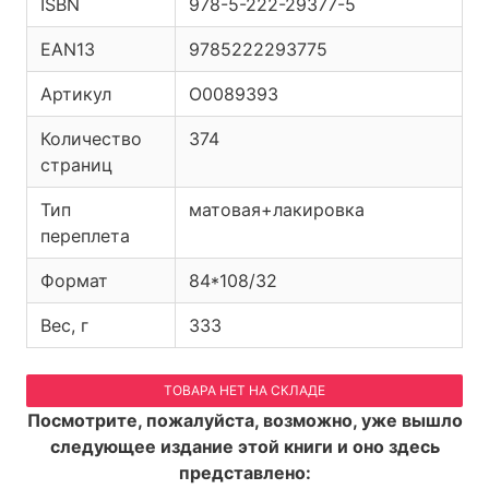
ISBN
978-5-222-29377-5
EAN13
9785222293775
Артикул
O0089393
Количество
374
страниц
Тип
матовая+лакировка
переплета
Формат
84*108/32
Вес, г
333
ТОВАРА НЕТ НА СКЛАДЕ
Посмотрите, пожалуйста, возможно, уже вышло
следующее издание этой книги и оно здесь
представлено: