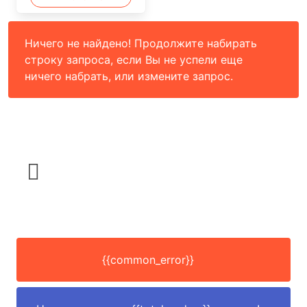
Ничего не найдено! Продолжите набирать
строку запроса, если Вы не успели еще
ничего набрать, или измените запрос.
{{common_error}}