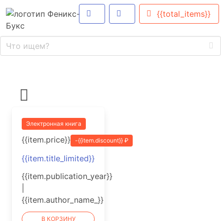
{{total_items}}
Электронная книга
{{item.price}}
-{{item.discount}} ₽
{{item.title_limited}}
{{item.publication_year}}
|
{{item.author_name_}}
В КОРЗИНУ