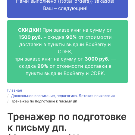
Нами выполнено
{{total_orders}}
заказов!
Ваш – следующий!
СКИДКИ!
При заказе книг на сумму от
1500 руб.
– скидка
90%
от стоимости
доставки в пункты выдачи BoxBerry и
CDEK,
при заказе книг на сумму от
3000 руб.
—
скидка
99%
от стоимости доставки в
пункты выдачи BoxBerry и CDEK.
Главная
Дошкольное воспитание, педагогика. Детская психология
Тренажер по подготовке к письму дп
Тренажер по подготовке
к письму дп.