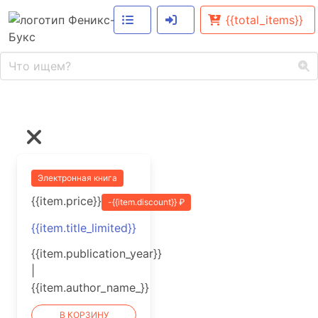
{{total_items}}
Электронная книга
{{item.price}}
-{{item.discount}} ₽
{{item.title_limited}}
{{item.publication_year}}
|
{{item.author_name_}}
В КОРЗИНУ