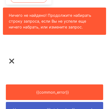
Ничего не найдено! Продолжите набирать
строку запроса, если Вы не успели еще
ничего набрать, или измените запрос.
{{common_error}}