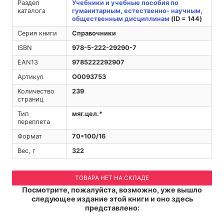
Раздел
Учебники и учебные пособия по
каталога
гуманитарным, естественно- научным,
общественным дисциплинам
(ID = 144)
Серия книги
Справочники
ISBN
978-5-222-29290-7
EAN13
9785222292907
Артикул
O0093753
Количество
239
страниц
Тип
мяг.цел.*
переплета
Формат
70*100/16
Вес, г
322
ТОВАРА НЕТ НА СКЛАДЕ
Посмотрите, пожалуйста, возможно, уже вышло
следующее издание этой книги и оно здесь
представлено: