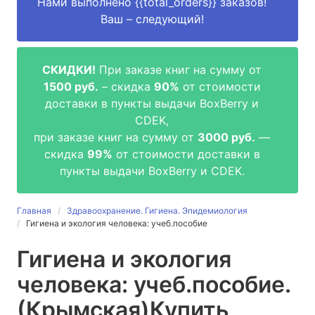
Нами выполнено
{{total_orders}}
заказов!
Ваш – следующий!
СКИДКИ!
При заказе книг на сумму от
1500 руб.
– скидка
90%
от стоимости
доставки в пункты выдачи BoxBerry и
CDEK,
при заказе книг на сумму от
3000 руб.
—
скидка
99%
от стоимости доставки в
пункты выдачи BoxBerry и CDEK.
Главная
Здравоохранение. Гигиена. Эпидемиология
Гигиена и экология человека: учеб.пособие
Гигиена и экология
человека: учеб.пособие.
(Крымская)
Купить