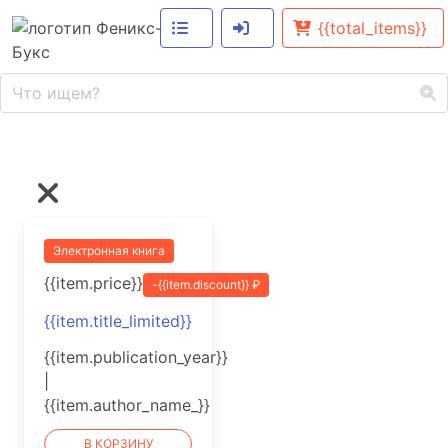
{{total_items}}
Электронная книга
{{item.price}}
-{{item.discount}} ₽
{{item.title_limited}}
{{item.publication_year}}
|
{{item.author_name_}}
В КОРЗИНУ