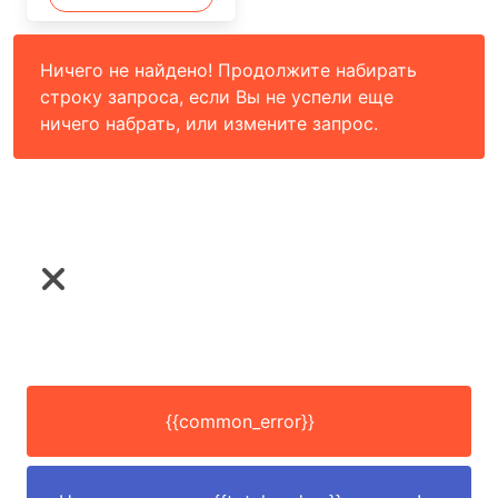
Ничего не найдено! Продолжите набирать
строку запроса, если Вы не успели еще
ничего набрать, или измените запрос.
{{common_error}}