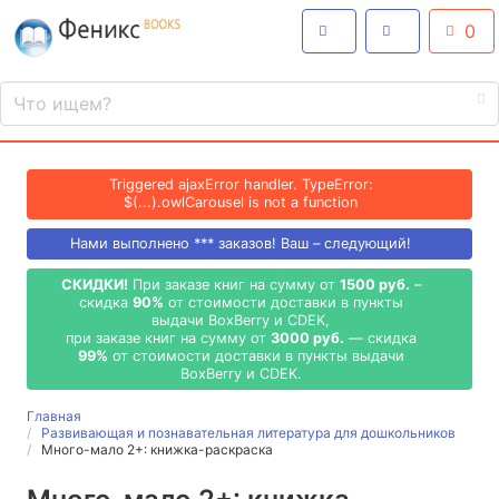
0
Triggered ajaxError handler. TypeError:
$(...).owlCarousel is not a function
Нами выполнено
***
заказов! Ваш – следующий!
СКИДКИ!
При заказе книг на сумму от
1500 руб.
–
скидка
90%
от стоимости доставки в пункты
выдачи BoxBerry и CDEK,
при заказе книг на сумму от
3000 руб.
— скидка
99%
от стоимости доставки в пункты выдачи
BoxBerry и CDEK.
Главная
Развивающая и познавательная литература для дошкольников
Много-мало 2+: книжка-раскраска