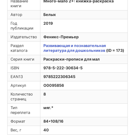
Название
Много-мало 2+: книжка-раскраска
книги
Автор
Белых
Год
2019
публикации
Издательство
Феникс-Премьер
Раздел
Развивающая и познавательная
каталога
литература для дошкольников
(ID = 173)
Серия книги
Раскраски-прописи для мал
ISBN
978-5-222-30634-5
EAN13
9785222306345
Артикул
O0095856
Количество
8
страниц
Тип
мяг.*
переплета
Формат
84*108/16
Вес, г
40