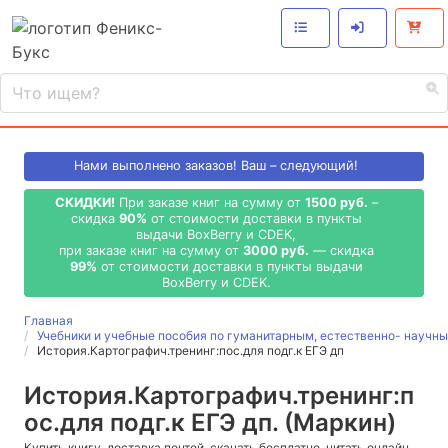
Нами выполнено
заказов! Ваш – следующий!
СКИДКИ!
При заказе книг на сумму от
1500 руб.
–
скидка
90%
от стоимости доставки в пункты
выдачи BoxBerry и CDEK,
при заказе книг на сумму от
3000 руб.
— скидка
99%
от стоимости доставки в пункты выдачи
BoxBerry и CDEK.
Главная
Учебники и учебные пособия по гуманитарным, естественно- науч
История.Картографич.тренинг:пос.для подг.к ЕГЭ дп
История.Картографич.тренинг:п
ос.для подг.к ЕГЭ дп. (Маркин)
Купить книгу, доставка почтой, скачать бесплатно, читать онлайн,