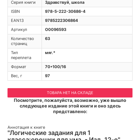
Серия книги
Здравствуй, школа
ISBN
978-5-222-30686-4
EAN13
9785222306864
Артикул
O0096593
Количество
63
страниц
Тип
мяг.*
переплета
Формат
70*100/16
Вес, г
97
ТОВАРА НЕТ НА СКЛАДЕ
Посмотрите, пожалуйста, возможно, уже вышло
следующее издание этой книги и оно здесь
представлено:
Аннотация к книге
"Логические задания для 1
класса:орешки для ума. - Изд. 12-е"