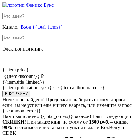
Каталог
Вход
{{total_items}}
Электронная книга
{{item.price}}
-{{item.discount}} ₽
{{item.title_limited}}
{{item.publication_year}} | {{item.author_name_}}
В КОРЗИНУ
Ничего не найдено! Продолжите набирать строку запроса,
если Вы не успели еще ничего набрать, или измените запрос.
{{common_error}}
Нами выполнено
{{total_orders}}
заказов! Ваш – следующий!
СКИДКИ!
При заказе книг на сумму от
1500 руб.
– скидка
90%
от стоимости доставки в пункты выдачи BoxBerry и
CDEK,