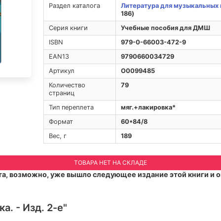
Раздел каталога
Литература для музыкальных 
186)
Серия книги
Учебные пособия для ДМШ
ISBN
979-0-66003-472-9
EAN13
9790660034729
Артикул
O0099485
Количество
79
страниц
Тип переплета
мяг.+лакировка*
Формат
60*84/8
Вес, г
189
ТОВАРА НЕТ НА СКЛАДЕ
а, возможно, уже вышло следующее издание этой книги и о
а. - Изд. 2-е"