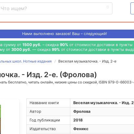
Нами выполнено
заказов! Ваш – следующий!
на сумму от
1500 руб.
– скидка
90%
от стоимости доставки в пункты 
мму от
3000 руб.
— скидка
99%
от стоимости доставки в пункты выда
альных школ. Нотные издания
Веселая музыкалочка. - Изд. 2-е
чка. - Изд. 2-е. (Фролова)
ачать бесплатно, читать онлайн, низкие цены со скидкой, ISBN 979-0-66003
Название книги
Веселая музыкалочка. - Изд. 2
Автор
Фролова
Год публикации
2018
Издательство
Феникс