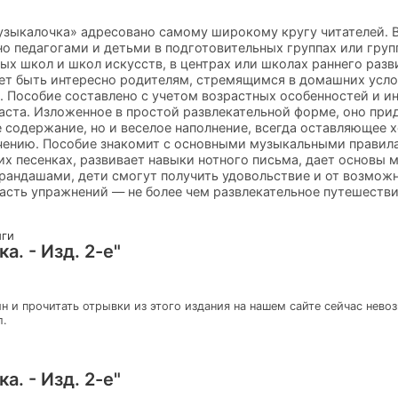
узыкалочка» адресовано самому широкому кругу читателей. В
о педагогами и детьми в подготовительных группах или гру
х школ и школ искусств, в центрах или школах раннего разви
ет быть интересно родителям, стремящимся в домашних усло
 Пособие составлено с учетом возрастных особенностей и ин
аста. Изложенное в простой развлекательной форме, оно пр
е содержание, но и веселое наполнение, всегда оставляющее 
чению. Пособие знакомит с основными музыкальными правил
их песенках, развивает навыки нотного письма, дает основы 
андашами, дети смогут получить удовольствие и от возможн
часть упражнений — не более чем развлекательное путешестви
иги
а. - Изд. 2-е"
н и прочитать отрывки из этого издания на нашем сайте сейчас нево
л.
а. - Изд. 2-е"