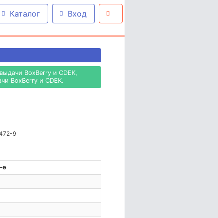
Каталог
Вход
выдачи BoxBerry и CDEK,
чи BoxBerry и CDEK.
-472-9
-е