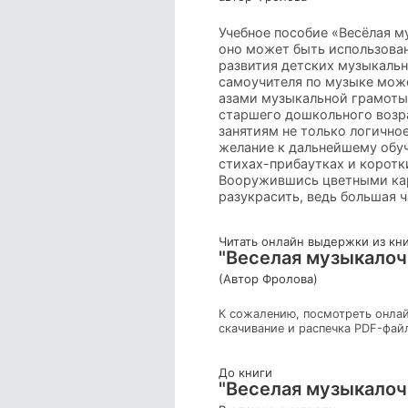
Учебное пособие «Весёлая м
оно может быть использован
развития детских музыкальны
самоучителя по музыке мож
азами музыкальной грамоты.
старшего дошкольного возр
занятиям не только логично
желание к дальнейшему обу
стихах-прибаутках и коротк
Вооружившись цветными кар
разукрасить, ведь большая 
Читать онлайн выдержки из кн
"Веселая музыкалочк
(Автор Фролова)
К сожалению, посмотреть онлай
скачивание и распечка PDF-фай
До книги
"Веселая музыкалочк