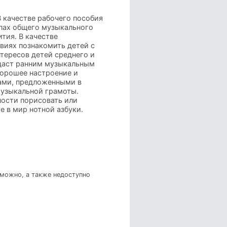
 качестве рабочего пособия
ппах общего музыкального
тия. В качестве
виях познакомить детей с
тересов детей среднего и
идаст ранним музыкальным
хорошее настроение и
ами, предложенными в
музыкальной грамоты.
ости порисовать или
е в мир нотной азбуки.
зможно, а также недоступно