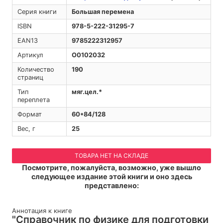
Серия книги
Большая перемена
ISBN
978-5-222-31295-7
EAN13
9785222312957
Артикул
O0102032
Количество
190
страниц
Тип
мяг.цел.*
переплета
Формат
60*84/128
Вес, г
25
ТОВАРА НЕТ НА СКЛАДЕ
Посмотрите, пожалуйста, возможно, уже вышло
следующее издание этой книги и оно здесь
представлено:
Аннотация к книге
"Справочник по физике для подготовки