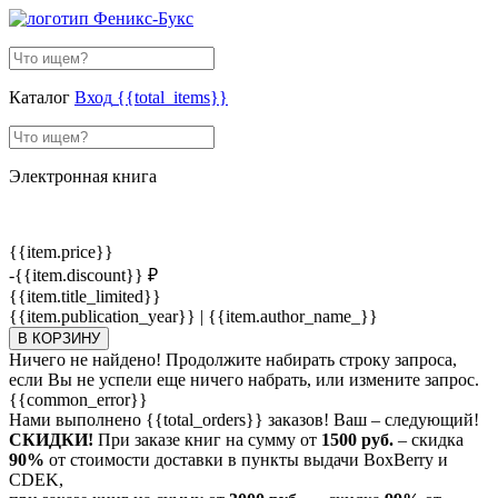
Каталог
Вход
{{total_items}}
Электронная книга
{{item.price}}
-{{item.discount}} ₽
{{item.title_limited}}
{{item.publication_year}} | {{item.author_name_}}
В КОРЗИНУ
Ничего не найдено! Продолжите набирать строку запроса,
если Вы не успели еще ничего набрать, или измените запрос.
{{common_error}}
Нами выполнено
{{total_orders}}
заказов! Ваш – следующий!
СКИДКИ!
При заказе книг на сумму от
1500 руб.
– скидка
90%
от стоимости доставки в пункты выдачи BoxBerry и
CDEK,