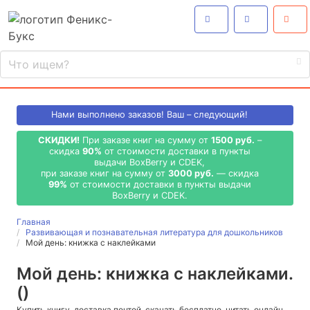
Нами выполнено
заказов! Ваш – следующий!
СКИДКИ!
При заказе книг на сумму от
1500 руб.
–
скидка
90%
от стоимости доставки в пункты
выдачи BoxBerry и CDEK,
при заказе книг на сумму от
3000 руб.
— скидка
99%
от стоимости доставки в пункты выдачи
BoxBerry и CDEK.
Главная
Развивающая и познавательная литература для дошкольников
Мой день: книжка с наклейками
Мой день: книжка с наклейками.
()
Купить книгу, доставка почтой, скачать бесплатно, читать онлайн,