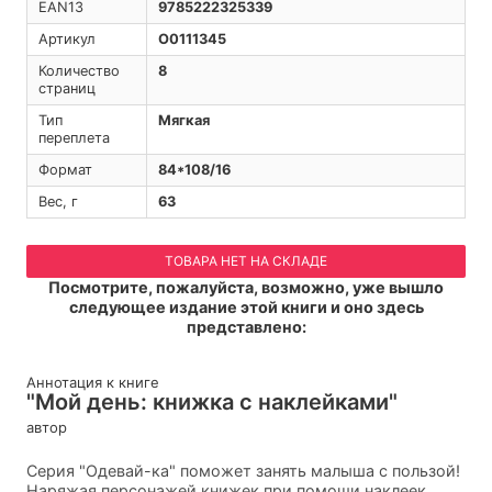
EAN13
9785222325339
Артикул
O0111345
Количество
8
страниц
Тип
Мягкая
переплета
Формат
84*108/16
Вес, г
63
ТОВАРА НЕТ НА СКЛАДЕ
Посмотрите, пожалуйста, возможно, уже вышло
следующее издание этой книги и оно здесь
представлено:
Аннотация к книге
"Мой день: книжка с наклейками"
автор
Серия "Одевай-ка" поможет занять малыша с пользой!
Наряжая персонажей книжек при помощи наклеек,