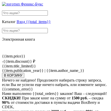
Каталог
Вход
{{total_items}}
Электронная книга
{{item.price}}
-{{item.discount}} ₽
{{item.title_limited}}
{{item.publication_year}} | {{item.author_name_}}
В КОРЗИНУ
Ничего не найдено! Продолжите набирать строку запроса,
если Вы не успели еще ничего набрать, или измените запрос.
{{common_error}}
Нами выполнено
{{total_orders}}
заказов! Ваш – следующий!
СКИДКИ!
При заказе книг на сумму от
1500 руб.
– скидка
90%
от стоимости доставки в пункты выдачи BoxBerry и
CDEK,