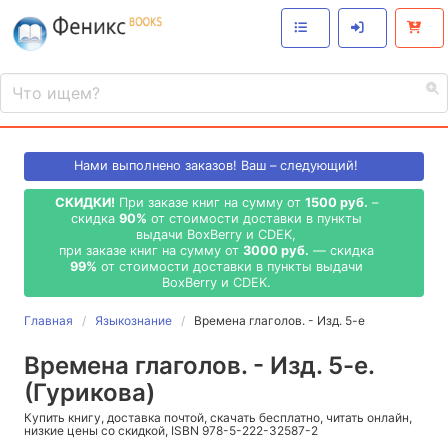
Нами выполнено
заказов! Ваш – следующий!
СКИДКИ!
При заказе книг на сумму от
1500 руб.
–
скидка
90%
от стоимости доставки в пункты
выдачи BoxBerry и CDEK,
при заказе книг на сумму от
3000 руб.
— скидка
99%
от стоимости доставки в пункты выдачи
BoxBerry и CDEK.
Главная
Языкознание
Времена глаголов. - Изд. 5-е
Времена глаголов. - Изд. 5-е.
(Гурикова)
Купить книгу, доставка почтой, скачать бесплатно, читать онлайн,
низкие цены со скидкой, ISBN 978-5-222-32587-2