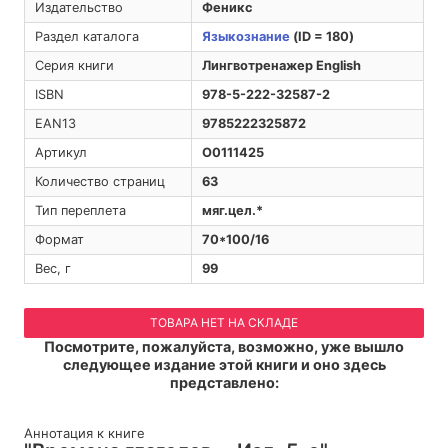
Издательство
Феникс
Раздел каталога
Языкознание
(ID = 180)
Серия книги
Лингвотренажер English
ISBN
978-5-222-32587-2
EAN13
9785222325872
Артикул
O0111425
Количество страниц
63
Тип переплета
мяг.цел.*
Формат
70*100/16
Вес, г
99
ТОВАРА НЕТ НА СКЛАДЕ
Посмотрите, пожалуйста, возможно, уже вышло
следующее издание этой книги и оно здесь
представлено:
Аннотация к книге