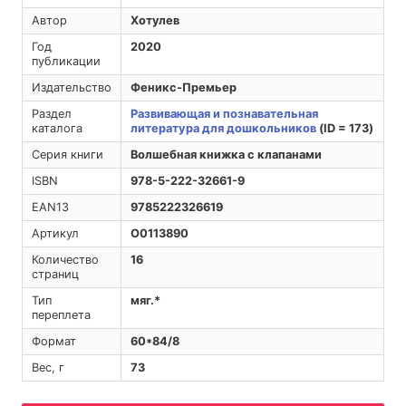
Автор
Хотулев
Год
2020
публикации
Издательство
Феникс-Премьер
Раздел
Развивающая и познавательная
каталога
литература для дошкольников
(ID = 173)
Серия книги
Волшебная книжка с клапанами
ISBN
978-5-222-32661-9
EAN13
9785222326619
Артикул
O0113890
Количество
16
страниц
Тип
мяг.*
переплета
Формат
60*84/8
Вес, г
73