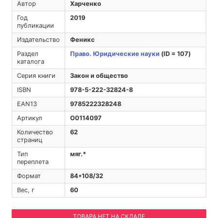
Автор
Харченко
Год
2019
публикации
Издательство
Феникс
Раздел
Право. Юридические науки
(ID = 107)
каталога
Серия книги
Закон и общество
ISBN
978-5-222-32824-8
EAN13
9785222328248
Артикул
O0114097
Количество
62
страниц
Тип
мяг.*
переплета
Формат
84*108/32
Вес, г
60
ТОВАРА НЕТ НА СКЛАДЕ