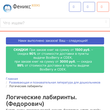
Нами выполнено
заказов! Ваш – следующий!
СКИДКИ!
При заказе книг на сумму от
1500 руб.
–
скидка
90%
от стоимости доставки в пункты
выдачи BoxBerry и CDEK,
при заказе книг на сумму от
3000 руб.
— скидка
99%
от стоимости доставки в пункты выдачи
BoxBerry и CDEK.
Главная
Развивающая и познавательная литература для дошкольников
Логические лабиринты
Логические лабиринты.
(Федорович)
Купить книгу, доставка почтой, скачать бесплатно, читать онлайн,