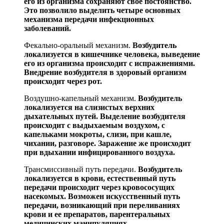
его из организма сохраняют свое постоянство.
Это позволило выделить четыре основных
механизма передачи инфекци
онных
заболеваний.
Фекально-оральный механизм.
Возбудитель
локали
зуется в кишечнике человека, выведение
его из организма происходит с испражнениями.
Внедрение возбудителя в здоровый организм
происходит через рот.
Воздушно-капельный механизм.
Возбудитель
лока
ли
зуется на слизистых верхних
дыхательных путей. Вы
деление возбудителя
происходит с выдыхаемым воздухом, с
капельками мокроты, слизи, при кашле,
чихании, раз
говоре. Заражение же происходит
при вдыхании инфици
рованного воздуха.
Трансмиссивный путь передачи.
Возбудитель
лока
лизуется в крови, естественный путь
передачи происходит через кровососущих
насекомых. Возможен искусственный путь
передачи, возникающий при переливаниях
крови и ее препаратов, парентеральных
медицинских манипуля
циях.