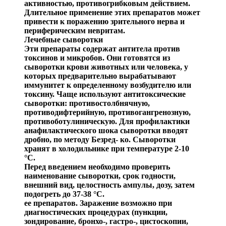
активностью, противогрибковым дей
ствием.
Длительное применение этих препаратов может
приве
сти к поражению зрительного нерва и
периферическим невритам.
Лечебные сыворотки
Эти препараты содержат
антитела против
токсинов и микробов. Они готовятся из
сыворотки крови животных или человека, у
которых предварительно вырабатывают
иммунитет к определенному возбудителю или
токсину. Чаще используют антитоксические
сыворотки: противо
столбнячную,
противоди
фтерийную, противогангренозную,
противоботулиническую. Для
профилактики
анафилакти
ческого шока сыворотки вводят
дробно, по методу
Безред
- ко. Сыворотки
хранят в холодильнике при температуре 2-10
°C.
Перед введением необходимо проверить
наименование сыворо
тки, срок годности,
внешний вид, целостность ам
пулы, дозу, затем
подогреть до 37-38 °C.
ее препаратов. Заражение возможно при
диагностических процедурах (пункции,
зондирование,
бронхо
-,
гастро
-, ци
стоскопии,