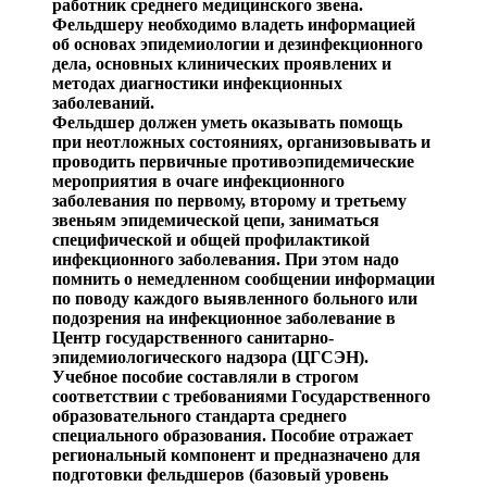
работник среднего меди
цинского звена.
Фельдшеру необходимо владеть информацией
об осно
вах эпидемиологии и дезинфекционного
дела, основных кли
нических
пр
оявлених
и
методах диагностики инфекцион
ных
заболеваний.
Фельдшер должен уметь оказывать помощь
при неот
ложных состояниях, организовывать и
проводить первич
ные противоэпидемические
мероприятия в очаге инфекци
онного
заболевания по первому, второму и тре
тьему
зве
ньям эпидемической цепи, заниматься
специфической и общей профилактикой
инфекционного заболевания. При этом надо
помнить о немедленном сообщении информации
по поводу каждого выявленного больного или
подозрения на инфекционное заболевание в
Центр
государственного са
нитарно-
эпидемиологического надзора (ЦГСЭН).
Учебное пособие составляли в строгом
соответствии с требованиями Государственного
образовательного стандарта среднего
специального образования. Пособие отражает
ре
гиональный компонент и пред
назначено для
подготовки фельдшеров (базовый уровень