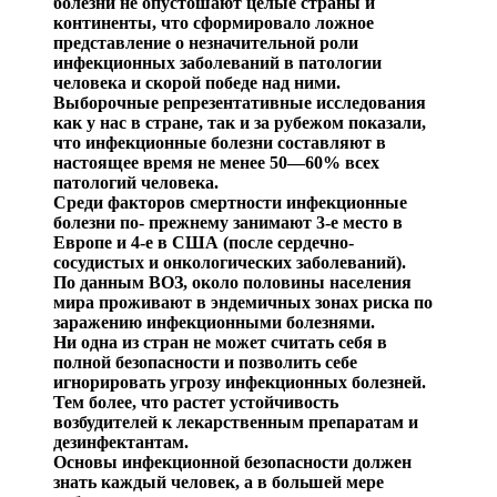
болезни не опустошают целые страны и
континенты, что сформировало ложное
пред
ставление о незначительной роли
инфекционных заболе
ваний в патологии
человека и скорой победе над ними.
Выборочные репрезентативные исследования
как у нас в стране, так и за рубежом показали,
что инфекционные болезни составляют в
настоящее время не м
енее 50—60% всех
патологий человека.
Среди факторов смертности инфекционные
болезни по- прежнему занимают 3-е место в
Европе и 4-е в США (пос
ле
сердечно-
сосудистых
и онкологических заболеваний).
По данным ВОЗ, около половины населения
мира про
живают в
эн
демичных
зонах риска по
заражению инфек
ционными болезнями.
Ни одна из стран не может считать себя в
полной безо
пасности и позволить себе
игнорировать угрозу инфекцион
ных болезней.
Тем более, что растет устойчивость
возбуди
телей к лекарственным препарат
ам и
дезинфектантам
.
Основы инфекционной безопасности должен
знать каж
дый человек, а в большей мере