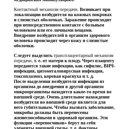
Контактный механизм передачи.
Возникает при
ло
кализации возбудителя на кожных покровах
и слизистых оболочках. Заражение происходит
при непосредственном контакте с больным
человеком или его личными вещами.
Внедрение возбудителей в организм здорового
человека происходит через
кожу и слизистые
оболочки.
Следует выделить
трансплацентарный механизм
передачи,
т. е. от матери к плоду. Через плаценту
передаются такие инфекции, как сифилис, ВИЧ-
инфекция,
цитомегало
вирусная
инфекция,
токсоплазмоз, коревая краснуха и т. д.
После
выделения возбудителя инфекции из
организма до внедрения в другой организм
микроорганизмы нахо
дятся какое-то время во
внешней среде. Очень длительное нахождение
возбудителя во внешней среде является для
него губительным. Чтобы вызвать заболевание,
микробы
должны быть перенесены
жизнеспособными в здоровый организм. Эти
функции «переносчиков» берут на себя
эле
менты внешней среды, т. е. факторы