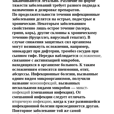
заканчиваются летально. Раз
личие по форме
тяжести заболеваний требует
разного под
хода к
назначению и дозировке препаратов.
По продолжительности течения инфекционные
заболе
вания делятся на острые,
подострые
и
хронические. Неко
торым заболеваниям
свойственно лишь острое течение (хо
лера,
грипп, корь), др
угие склонны к хроническому
те
чению (бруцеллез, вирусный гепатит). В
случае снижения защитных сил организма
могут возникнуть осложнения, например,
миокардит при дифтерии, тромбоз сосудов при
сыпном тифе. Нередко наблюдается
осложнение,
связан
ное с активи
зацией
микробов,
находящихся в организме больного. К таким
осложнениям относятся пневмония, отит,
абсцессы. Инфекционные болезни, вызванные
одним видом микроорганизмов, получили
название
моноинфекций,
вызванных
несколькими видами микробов —
микст-
инфекций
(смешанная инфекция). От
смешанной инфек
ции следует отличать
вторичную инфекцию,
когда к уже развившейся
инфекционной болезни присоединяется дру
гая.
Повторное заболевание той же самой