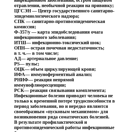
инфек
ционном
заболевании, остром пищевом
отравлении, необычной реакции на при
вивку;
ЦГСЭН — Центр государственного санитарно-
эпидемио
логического надзора;
СПК — санитарно-противоэпидемическая
комиссия;
Ф-357/у — карта
эпидобследования
очага
инфекционно
го
заболевания;
ИТШ
— инфекционно-токсический шок;
ОПН
— острая почечная недостаточность;
в т. ч.
— в том числе;
АД
— артериальное давление;
PS
— пульс;
ОЦК
— объем циркулирующей крови;
ИФА
— иммуноферментный анализ;
РНИФ
— реакция непрямой
иммунофлюоресценции
;
РСК
— реакция связывания комплемента;
Инфекционные болезни приводят человека не
только к временной потере трудоспособности в
период заболева
ния, но и нередко являются
своеобразным «пусковым механизмом» для
возникновения ряда соматических бо
лезней.
В результате профилактической и
противоэпидемиче
ской работы инфекционные