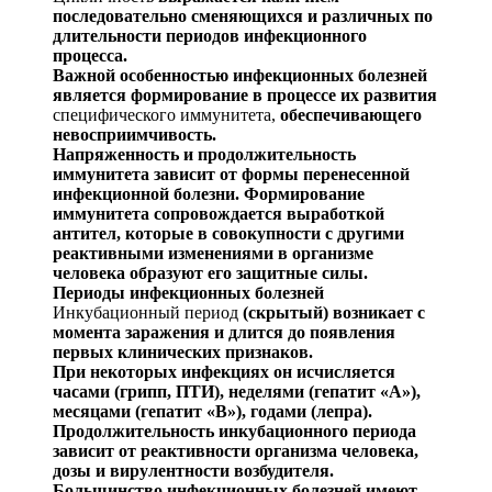
последовательно сменяющихся и различных по
длительности периодов ин
фекционного
процесса.
Важной о
собенностью инфекционных болезней
являет
ся формирование в процессе их развития
специфического иммунитета,
обеспечивающего
невосприимчивость.
Напряженность и продолжительность
иммунитета за
висит от формы перенесенной
инфекционной болезни. Фор
мирование
им
мунитета сопровождается выработкой
анти
тел, которые в совокупности с другими
реактивными из
менениями в организме
человека образуют его защитные силы.
Периоды инфекционных болезней
Инкубационный период
(скрытый) возникает с
момен
та заражения и длится до
появления
первых клинических признаков.
При некоторых инфекциях он исчисляется
часами (грипп, ПТИ), неделями (гепатит «А»),
месяцами (гепатит «В»), годами (лепра).
Продолжительность инкубационно
го периода
зависит от реактивности организма человека,
дозы и
вирулентности возбудителя.
Большинство инфек
ционных болезней имеют