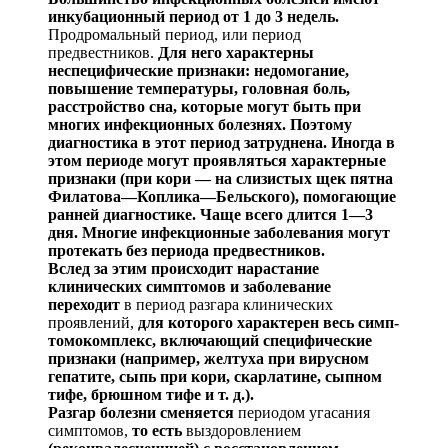
инкубационный период от 1 до 3 недель.
Продромальный период, или период
предвестников.
Для него характерны
неспецифические признаки: недомогание,
повышение температуры, головная боль,
рас
стройство сна, которые могут быть при
многих инфекционных болезнях. Поэтому
диагностика в этот период затруднена. Иногда в
этом периоде могут проявляться характерные
признаки (при кори — на слизистых щек пятна
Филатова—
Коплика
—Бель
ского), помогающие
ранне
й диагностике. Чаще всего длит
ся 1—3
дня. Многие инфекционные заболевания могут
про
текать без периода предвестников.
Вслед за этим происходит нарастание
клинических сим
птомов и заболевание
переходит
в период разгара клинических
проявлений,
для которого
характерен весь
симп
-
томокомплекс
, включающий специфические
признаки (например, желтуха при вирусном
гепатите, сыпь при кори, скарлатине, сыпном
тифе, брюшном тифе и т. д.).
Разгар болезни сменяется
периодом угасания
симптомов,
то есть
выздоровлением