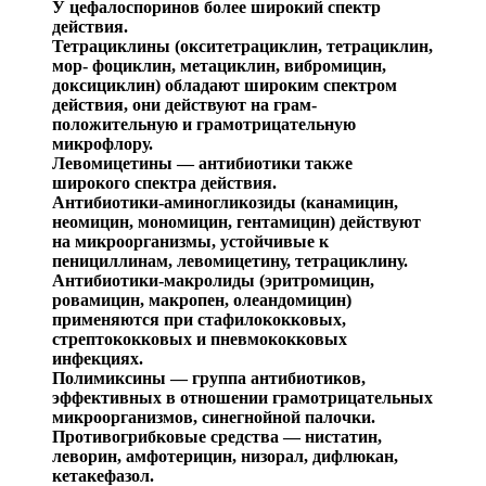
У
цефалоспоринов
более широкий спектр
действия.
Тетрациклины
(
окситетрациклин
, тетрациклин,
мор-
фоциклин
,
метациклин
,
вибромицин
,
доксициклин
) обла
дают широким спектром
действия, они действуют на
грам
-
положительную и грамотрицательную
микрофлору.
Левомицетины
—
антибиотики также
широкого спек
тра действия.
Антибиотики-аминогликозиды
(
канамицин
,
неомицин
,
мономицин
,
гентамицин
) действуют
на микроорганизмы, устойчивые к
пенициллинам,
левомицетину
, тетрациклину.
Антибиотики-макролиды
(
эритромицин
,
ров
амицин
,
макропен
,
олеандомицин
)
применяются при стафилокок
ковых,
стрептококковых и пневмококковых
инфекциях.
Полимиксины
—
группа антибиотиков,
эффективных в отношении грамотрицательных
микроорганизмов, синег
нойной палочки.
Противогрибковые средства —
ни
статин
,
леворин
,
ам
фотерицин
,
низорал
,
дифлюкан
,
кетакефазол
.