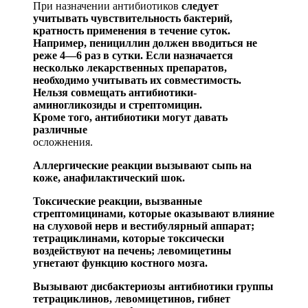
При назначении антибиотиков
следует
учитывать чув
ствительность бактерий,
кратность применения в течение суток.
Например, пенициллин должен вводиться не
реже 4—6 раз в сутки. Если назначается
н
есколько лекарствен
ных препаратов,
необходимо учитывать их совместимость.
Нельзя совмещать
антибиотики-
аминогликозиды
и стреп
томицин.
Кроме того, антибиотики могут давать
различные
осложнения.
Аллергические реакции вызывают сыпь на
коже, ана
филактически
й шок.
Токсические реакции, вызванные
стрептомицинами, которые оказывают влияние
на слуховой нерв и вестибу
лярный аппарат;
тетрациклинами, которые
токсически
воздействуют на печень;
левомицетины
угнетают функцию костного мозга.
Вызывают
дисбактериозы
анти
биотики группы
тет
рациклинов,
левомицетинов
, гибнет