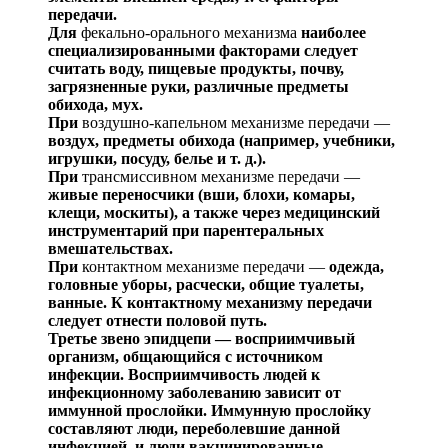
передачи.
Для
фекально-орального механизма
наиболее
специа
лизированными факторами следует
считать воду, пище
вые п
родукты, почву,
загрязненные руки, различные пред
меты
обихода, мух.
При
воздушно-капельном механизме передачи —
воз
дух, предметы обихода (например, учебники,
игрушки, посуду, белье и т. д.).
При
трансмиссивном механизме передачи —
живые пе
реносчики
(вши, блохи, комары,
клещи, москиты), а так
же через медицинский
инструментарий при парентераль
ных
вмешательствах.
При
контактном механизме передачи —
одежда,
го
ловные уборы, расчески, общие туалеты,
ванные. К кон
тактному механизму передачи
следует отне
сти половой путь.
Третье звено
эпидцепи
— восприимчивый
организм,
об
щающийся с источником
инфекции. Восприимчивость лю
дей к
инфекционному заболеванию зависит от
иммунной прослойки. Иммунную прослойку
составляют люди, пере
болевшие данной
инфекцией, и люд
и вакцинированные.