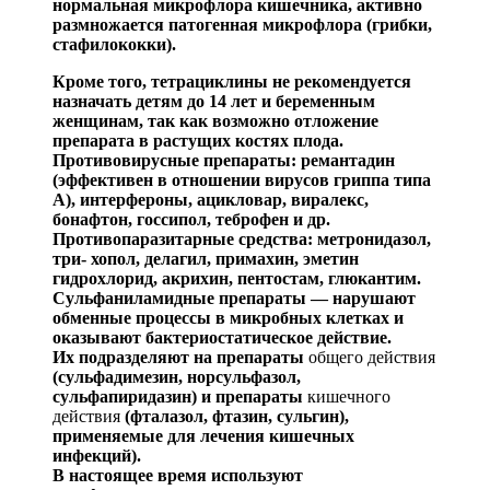
нормальная микро
флора кишечника, активно
размножается патогенная мик
рофлора (грибки,
стафилококки).
Кроме того, тетрациклины не рекомендуется
назначать детям до 14 лет и беременным
женщинам, так как во
з
можно отложение
препарата в растущих костях плода.
Противовирусные препараты:
ремантадин
(эффекти
вен в отношении вирусов гриппа типа
А), интерфероны,
ацикловар
,
виралекс
,
бонафтон
,
госсипол
,
теброфен
и др.
Противопаразитарные средства:
метронидазол
,
три-
хопол
,
делагил
,
примахин
, эметин
гидрохлорид, акрихин,
пентостам
,
глюкантим
.
Сульфаниламидные препараты —
нарушают
обмен
ные процессы в микробных клетках и
оказывают бактери
остатическое действие.
Их подразделяют на препараты
общего действия
(
суль
фад
имезин
, норсульфазол,
сульфапиридазин
) и
препараты
кишечного
действия
(фталазол,
фтазин
, сульгин),
приме
няемые для лечения кишечных
инфекций).
В настоящее время используют