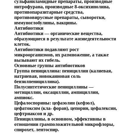
сульфаниламидные препараты, производные
нитрофурана
, производные 8-оксихинолина,
противопаразитарные средства,
противовирусные препа
раты, сыворотки,
иммуноглобулины, вакцины.
Антибиотики
Антибиотики —
органические вещества,
образующиеся в результа
те жизнедеятельности
клеток.
Антибиотики подавляют рост
микроорганизмов, их раз
множение, а также
вызывают их гибель.
Основные группы антибиотиков
Группа пенициллина:
пенициллин (калиевая,
натрие
вая, новокаиновая соль
бензилпенициллина
).
Полусинтетические
пенициллины —
метициллин
,
окса
циллин
,
ампициллин
,
ампиокс
.
Цефалоспорины
:
цефазолин
(
кефзол
),
цефатоксим
(
кла
-
форан
),
цепорин
,
цефалексин
,
цефтриаксон
и др.
Пенициллины,
в основном, эффективны в
отношении грамположительной микрофлоры,
спирохет,
лентоспи
р
.