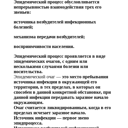
Эпидемический про
цесс обусловливается
непрерывностью взаимодействия трех его
звеньев:
источника возбудителей инфекционных
болезней;
механизма передачи возбудителей;
восприимчивости населения.
Эпидемический процесс
проявляется в виде
эпидеми
ческих очагов, с одним или
несколькими случаями болез
ни или
носительства.
Эпидемический очаг —
это место пребывания
источни
ка инфекции в окружающей его
территории, в тех преде
лах, в которых он
способен в данной конкретной обс
та
новке, при
данной инфекции передавать заразное начало
окружающим.
Очаг считается ликвидированным, когда в его
пределах исчезает заразное начало.
Источник инфекции —
первое звено
эпидпроцесса
.