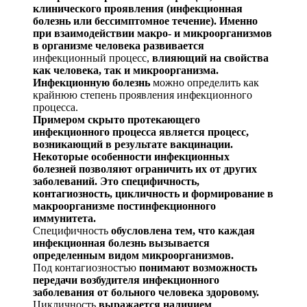
клинического проявления (инфекционная
болезнь или бессимптомное течение). Имен
но
при взаимодействии макро- и микроорганизмов
в орга
низме человека развивается
инфекционный процесс,
влия
ющий на свойства
как человека, так и микроорганизма.
Инфекционную болезнь
можно определить как
крайнюю степень проявления инфекционного
процесса.
Примером скрыто протекающего
инфекционного про
цесса является процесс,
возникающий в результате вакци
нации.
Некоторые особенности инфекционных
болезней позволяют
ограничить их от других
заболеваний. Это спе
цифичность,
контагиозность
, цикличность и формирова
ние в
макроорганизме
постинфекционного
иммунитета.
Специфичность
обусловлена тем, что каждая
инфек
ционная болезнь вызывается
определенным видом микро
организ
мов.
Под контагиозностъю
понимают возможность
переда
чи возбудителя инфекционного
заболевания от больного человека здоровому.
Цикличность
выражается наличием