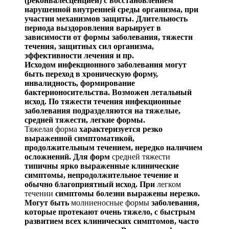
(реконвалесценцией) с вос
становлением
нарушенной внутренней среды организма, при
участии механизмов защиты. Длительность
периода выздоровления варьирует в
зависимости от формы заболе
вания, тяжести
течения, защитных сил организма,
эф
фективности лечения
и пр.
Исходом инфекционного заболевания могут
быть пере
ход в хроническую форму,
инвалидность, формирование
бактерионосительства
. Возможен летальный
исход. По тя
жести течения инфекционные
заболевания подразделяют
ся на тяжелые,
средней тяжести, легкие фор
мы.
Тяжелая форма
характеризуется резко
выраженной симптоматикой,
продолжительным течением, нередко на
личием
осложнений. Для форм
средней тяжести
типич
ны ярко выраженные клинические
симптомы, непродол
жительное течение и
обычно благоприятный исход. При
легком
течении
симптомы болезни выражены
нерезко
.
Могут быть
молниеносные формы
заболевания,
которые протекают очень тяжело, с быстрым
развитием всех кли
нических симптомов, часто