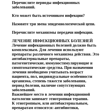
Перечислите периоды инфекционных
заболеваний.
Кто может быть источником инфекции?
Назовите три звена эпидемиологической цепи.
Перечислите механизмы передачи инфекции.
ЛЕЧЕНИЕ ИНФЕКЦИОННЫХ БОЛЕЗНЕЙ
Лечение инфекционных болезней должно быть
комп
лексным. Для лечения используют
препараты различного механизма действия. Это
антибактериальные препараты,
патогенетические, иммуностимулирующие и
симптомати
ческие средства. При назначении
лечения необходимо учи
тывать возраст
пациента, пол, индивиду
альные особенно
сти
организма, степень тяжести заболевания,
период бо
лезни, наличие сопутствующих
заболеваний.
Важнейшее место в лечении инфекционной
патологии занимает
этиотропная
терапия.
К
этиотропным
, или антибактериальным,
препаратам
относятся: антиб
иотики,