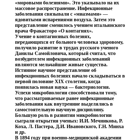
«моровыми болезнями». Это указывало на их
массовое распространение. Инфекци
онные
заболевания связывали с «миазмами» —
ядовитыми испарениями воздуха. Затем
это
представление сменилось учением итальянского
врача
Фракасторо
«О контагиях».
Учение о контагиозных болезнях,
передающихся от боль
ного человека здоровому,
получило развитие в трудах рус
ского ученого
Данилы Самойловича, который считал, что
возбудителем
инфекционных заболеваний
являются мель
чайшие живые существа.
Истинное научное представление об
инфекционных бо
лезнях начало складываться в
первой половине XIX сто
летия, когда
появилась новая наука — бактериология.
Ус
пехи микробиологии способствовали т
ому,
что рассматри
ваемые ранее инфекционные
заболевания как внутренние выделялись в
самостоятельную научную дисциплину.
Боль
шую роль в развитии микробиологии
сыграли открытия ученых: И.И. Мечникова, Р.
Коха, Л. Пастера, Д.И. Ива
новского, Г.Н.
Минха
и др
.
В 1894 году при военно-медицинской академии