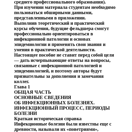
среднего профессионального образования).
При изучении материала студентам необходимо
пользо
ваться обширными данными,
представленными в прило
жении.
Выполнив теоретический и практический
курсы обуче
ния,
будущие фельдшера смогут
профессионально ориен
тироваться в
инфекционной патологии и основах
эпидеми
ологии и применять свои знания и
умения в практической деятельности.
Настоящее пособие не ставит перед собой цели
— дать исчерпывающи
е ответы на вопросы,
связанные с инфекци
онной патологией и
эпидемиологией, и поэтому авторы будут
признательны за дополнения и замечания
коллег.
Глава 1
ОБЩАЯ ЧАСТЬ
ОСНОВНЫЕ СВЕДЕНИЯ
ОБ ИНФЕКЦИОННЫХ БОЛЕЗНЯХ.
ИНФЕКЦИОННЫЙ ПРОЦЕСС, ПЕРИОДЫ
БОЛЕЗНИ
Краткая
историческая справка
Инфекционные болезни были известны еще с
древнос
ти, называли их «поветриями»,