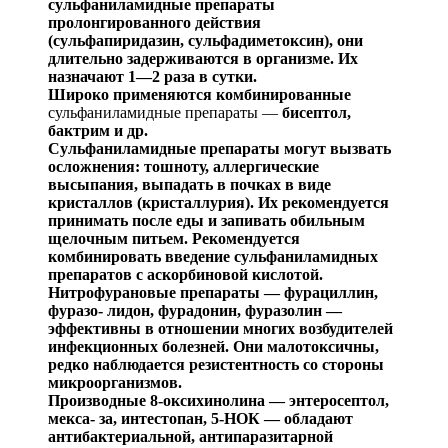
сульфаниламидные пре
параты
пролонгированного действия
(
сульфапиридазин
,
сульфадиме
токсин
), они
длительно задерживаются в орга
низме. Их
назначают 1—2 раза в сутки.
Широко применяются комбинированные
сульфаниламидные препараты —
бисептол
,
бактрим
и др.
Сульфаниламидные препараты могут вызвать
осложне
ния: тошноту, аллергические
высыпания, выпадать в поч
ках в виде
кристаллов (
кристаллурия
). Их рекомендуется
принимать после еды и запивать обильным
щелочным пи
тьем. Рекомендуется
комбинировать введение сульфанила
мидных
препаратов с аскорбиновой кислотой.
Нитрофурановые
препараты —
фурациллин
,
фуразо
-
лидон
,
фурадонин
,
фуразолин
—
эффективны в отноше
нии многих возбудителей
инфекционных болезней. Они
ма
лотоксичны
,
редко наблюдается
резистентность
со сторо
ны
микроорганизмов.
Производные 8-оксихинолина —
энтеросептол
,
мекса
- за,
инт
естопан
, 5-НОК — обладают
антибактериальной,
антипаразитарной