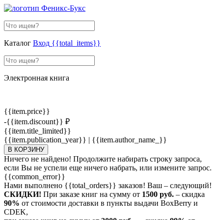
Каталог
Вход
{{total_items}}
Электронная книга
{{item.price}}
-{{item.discount}} ₽
{{item.title_limited}}
{{item.publication_year}} | {{item.author_name_}}
В КОРЗИНУ
Ничего не найдено! Продолжите набирать строку запроса,
если Вы не успели еще ничего набрать, или измените запрос.
{{common_error}}
Нами выполнено
{{total_orders}}
заказов! Ваш – следующий!
СКИДКИ!
При заказе книг на сумму от
1500 руб.
– скидка
90%
от стоимости доставки в пункты выдачи BoxBerry и
CDEK,