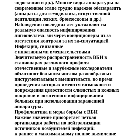
эндоскопии и др.). Многие виды аппаратуры на
с
овременном этапе трудно надежно обеззаразить
(аппа
раты для гемодиализа, искусственной
вентиляции легких,
бронхоскопы
и др.).
Наблюдения последних лет указыва
ют на
реальную опасность инфицирования
лигионеллеза
- ми через кондиционеры из-за
отсутствия контр
оля за их
эк-сплуатацией
.
Инфекции, связанные
с
инвазивными
вмешательствами
Значительную распространенность ВБИ в
стационарах различного профиля
отечественные и зарубежные иссле
дователи
объясняют большим числом разнообразных
ин
струментальных
вмешательств, во время
проведения ко
торых имеются возможности
повреждения целостности слизистых и кожных
покровов и экзогенного инфицирова
ния
больных при использовании зараженной
аппаратуры.
Профилактика и меры борьбы с ВБИ
Важное значение приобретает че
ткая
организация рабо
ты по нейтрализации
источников возбудителей инфекций:
к раннее и максимальному полное выявление