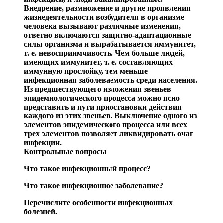
Внедрение, размножение и другие проявления
жизнеде
ятельности возбудителя в организме
человека вызывают различные изменения,
ответно включаются защитно-адап
тационные
силы организма и вырабатывается иммунитет,
т. е. невосприимчивость. Че
м больше людей,
имеющих им
мунитет, т. е. составляющих
иммунную прослойку, тем меньше
инфекционная заболеваемость среди населения.
Из предшествующего изложения звеньев
эпидемиологи
ческого процесса можно ясно
представить и пути приоста
новки действия
каждо
го из этих звеньев. Выключение од
ного из
элементов эпидемического процесса или всех
трех элементов позволяет ликвидировать очаг
инфекции.
Контрольные вопросы
Что такое инфекционный процесс?
Что такое инфекционное заболевание?
Перечислите особенности инфек
ционных
болезней.