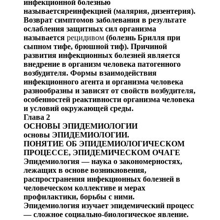
инфекционной болезнью
называетсяреинфекцией
(малярия, дизентерия).
В
озврат симптомов заболевания в результате
ослабления защитных сил организма
называется
рецидивом
(болезнь
Брилля
при
сыпном тифе, брюшной тиф). Причиной
раз
вития инфекционных болезней является
внедрение в орга
низм человека патогенного
возбудителя. Формы
взаимо
действия
инфекционного агента и организма человека
раз
нообразны и зависят от свойств возбудителя,
особенностей реактивности организма человека
и условий окружающей среды.
Глава 2
ОСНОВЫ ЭПИДЕМИОЛОГИИ
основы ЭПИДЕМИОЛОГИИ.
ПОНЯТИЕ ОБ ЭПИДЕМИОЛОГИЧЕС
КОМ
ПРОЦЕССЕ, ЭПИДЕМИЧЕСКОМ ОЧАГЕ
Эпидемиология —
наука о закономерностях,
лежащих в основе возникновения,
распространения инфекционных болезней в
человеческом коллективе и мерах
профилакти
ки, борьбы с ними.
Эпидемиология изучает эпидемический процесс
—
слож
ное социально-биологическое явление.