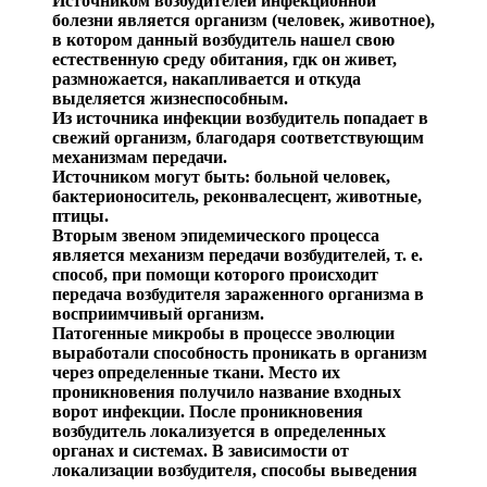
Источником возбудителей инфекционной
бол
езни явля
ется организм (человек, животное),
в котором данный воз
будитель нашел свою
естественную среду обитания,
гдк
он живет,
размножается, накапливается и откуда
выделяет
ся жизнеспособным.
Из источника инфекции возбудитель попадает в
све
жий организм,
благодаря соответствующим
механизмам передачи.
Источником могут быть: больной человек,
бактерионо
ситель
,
реконвалесцент
, животные,
птицы.
Вторым звеном
эпидемического процесса
является ме
ханизм передачи возбудителей, т. е.
способ, при помощи которого пр
оисходит
передача возбудителя зараженного организма в
восприимчивый организм.
Патогенные микробы в процессе эволюции
выработали способность проникать в организм
через определенные тка
ни. Место их
проникновения получило название входных
ворот инфекции. Пос
ле проникновения
возбудитель лока
лизуется в определенных
органах и системах. В зависимо
сти от
локализации возбудителя, способы выведения