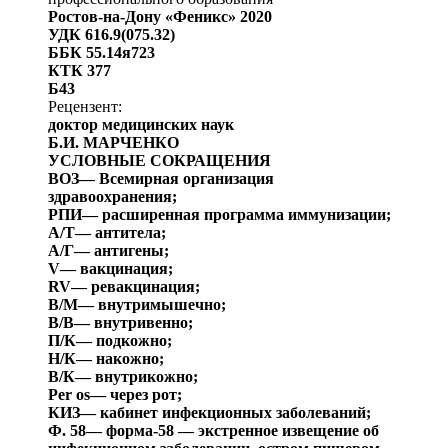
Ростов-на-Дону «Феникс» 2020
УДК 616.9(075.32)
ББК 55.14я723
КТК 377
Б43
Рецензент:
доктор медицинских наук
Б.И. МАРЧЕНКО
УСЛОВНЫЕ СОКРАЩЕНИЯ
ВОЗ
— Всемирная организация
здравоохранения;
РПИ
— расширенная программа иммунизации;
А/Т
— антитела;
А/Г
—
антигены;
V
— вакцинация;
RV
— ревакцинация;
В/М
— внутримышечно;
В/В
— внутривенно;
П/К
— подкожно;
Н/К
— накожно;
В/К
—
внутрикожно
;
Per
os
— через рот;
КИЗ
— кабинет инфекционных заболеваний;
Ф. 58
— форма-58 — экстренное извещение об