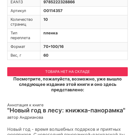
EAN13
9785222328866
Артикул
O0114357
Количество
10
страниц
Тип
пленка
переплета
Формат
70*100/16
Вес, г
60
ТОВАРА НЕТ НА СКЛАДЕ
Посмотрите, пожалуйста, возможно, уже вышло
следующее издание этой книги и оно здесь
представлено:
Аннотация к книге
"Новый год в лесу: книжка-панорамка"
автор Андрианова
Новый год - время волшебных подарков и приятных
сюрпризов. С новогодней панорамкой-раскраской ты