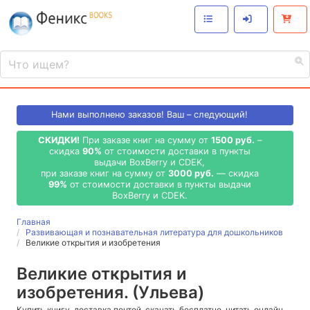
Нами выполнено
заказов! Ваш – следующий!
СКИДКИ!
При заказе книг на сумму от
1500 руб.
–
скидка
90%
от стоимости доставки в пункты
выдачи BoxBerry и CDEK,
при заказе книг на сумму от
3000 руб.
— скидка
99%
от стоимости доставки в пункты выдачи
BoxBerry и CDEK.
Главная
Развивающая и познавательная литература для дошкольников
Великие открытия и изобретения
Великие открытия и
изобретения. (Ульева)
Купить книгу, доставка почтой, скачать бесплатно, читать онлайн,