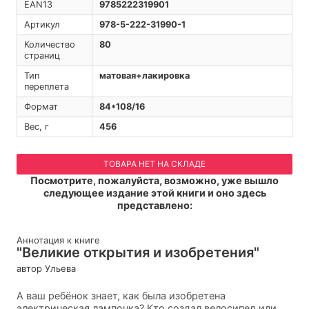
EAN13
9785222319901
Артикул
978-5-222-31990-1
Количество
80
страниц
Тип
матовая+лакировка
переплета
Формат
84*108/16
Вес, г
456
ТОВАРА НЕТ НА СКЛАДЕ
Посмотрите, пожалуйста, возможно, уже вышло
следующее издание этой книги и оно здесь
представлено:
Аннотация к книге
"Великие открытия и изобретения"
автор Ульева
А ваш ребёнок знает, как была изобретена
электрическая лампочка? Кто создал велосипед или