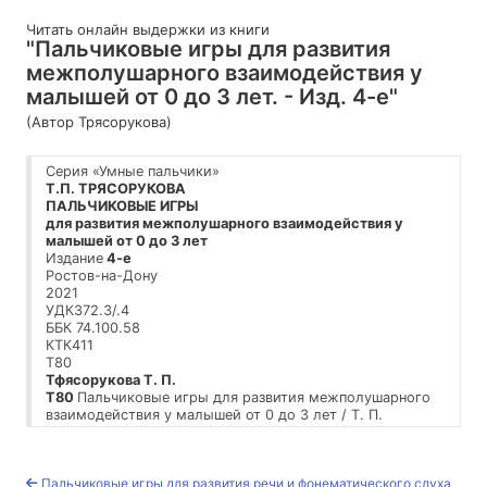
Читать онлайн выдержки из книги
"Пальчиковые игры для развития
межполушарного взаимодействия у
малышей от 0 до 3 лет. - Изд. 4-е"
(Автор Трясорукова)
Серия «Умные пальчики»
Т.П.
ТРЯСОРУКОВА
ПАЛЬЧИКОВЫЕ
ИГРЫ
для
развития межполушарного взаимодействия у
малышей
от 0 до 3 лет
Издание
4-е
Ростов-на-Дону
2021
УДК372.3/.4
ББК 74.100.58
КТК411
Т80
Тфясорукова
Т. П.
Т80
Пальчиковые игры для развития межполушарного
взаимодействия у малышей от 0 до 3 лет / Т. П.
Трясорукова. — Изд. 4-е. — Ростов н/Д : Феникс, 2021.
— 63 с.: ил. — (Умные пальчики).
ISBN
978-5-222-34055-4
Пальчиковые игры для развития речи и фонематического слуха
УДК372.3/.4 ББК 74.100.58