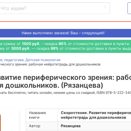
Нами выполнено
заказов! Ваш – следующий!
на сумму от
1500 руб.
– скидка
90%
от стоимости доставки в пункты 
мму от
3000 руб.
— скидка
99%
от стоимости доставки в пункты выда
, педагогика. Детская психология
ческого зрения: рабочая нейротетрадь для дошкольников
звитие периферического зрения: раб
я дошкольников. (Рязанцева)
ачать бесплатно, читать онлайн, низкие цены со скидкой, ISBN 978-5-222-34
Название
Скорочтение. Развитие перифериче
книги
нейротетрадь для дошкольников
Автор
Рязанцева