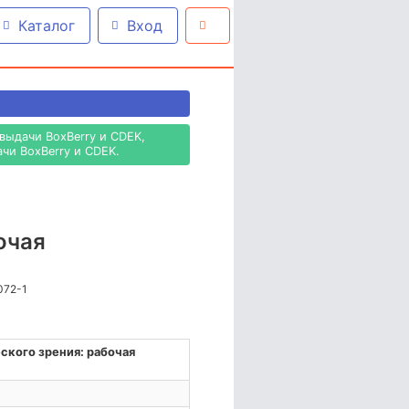
Каталог
Вход
выдачи BoxBerry и CDEK,
чи BoxBerry и CDEK.
очая
072-1
ского зрения: рабочая