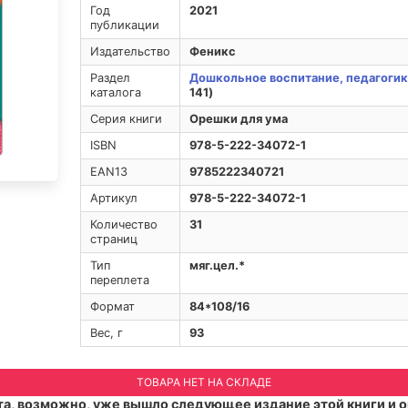
Год
2021
публикации
Издательство
Феникс
Раздел
Дошкольное воспитание, педагогик
каталога
141)
Серия книги
Орешки для ума
ISBN
978-5-222-34072-1
EAN13
9785222340721
Артикул
978-5-222-34072-1
Количество
31
страниц
Тип
мяг.цел.*
переплета
Формат
84*108/16
Вес, г
93
ТОВАРА НЕТ НА СКЛАДЕ
а, возможно, уже вышло следующее издание этой книги и о