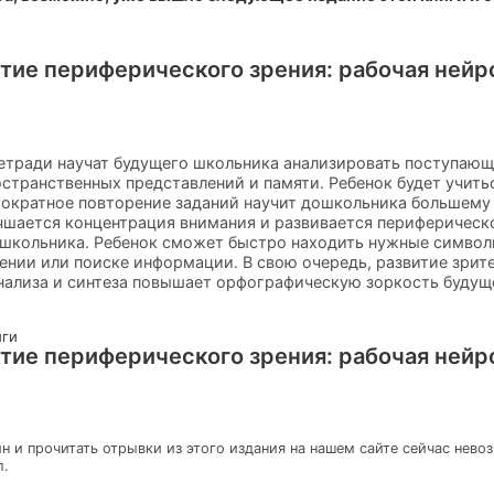
итие периферического зрения: рабочая нейр
тетради научат будущего школьника анализировать поступа
остранственных представлений и памяти. Ребенок будет учить
ократное повторение заданий научит дошкольника большему о
учшается концентрация внимания и развивается периферическо
 школьника. Ребенок сможет быстро находить нужные символы
ении или поиске информации. В свою очередь, развитие зри
нализа и синтеза повышает орфографическую зоркость будущ
иги
итие периферического зрения: рабочая нейр
н и прочитать отрывки из этого издания на нашем сайте сейчас нево
л.