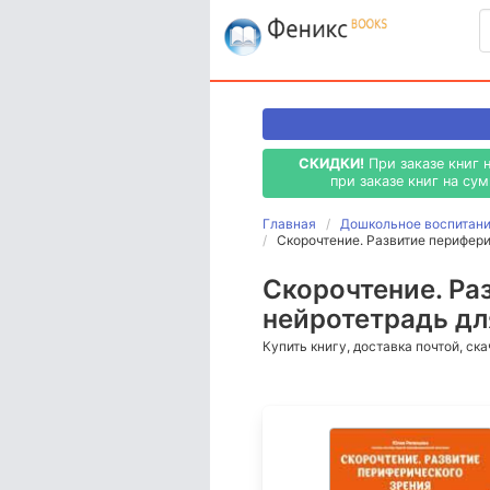
СКИДКИ!
При заказе книг 
при заказе книг на су
Главная
Дошкольное воспитание
Скорочтение. Развитие перифери
Скорочтение. Ра
нейротетрадь дл
Купить книгу, доставка почтой, ск