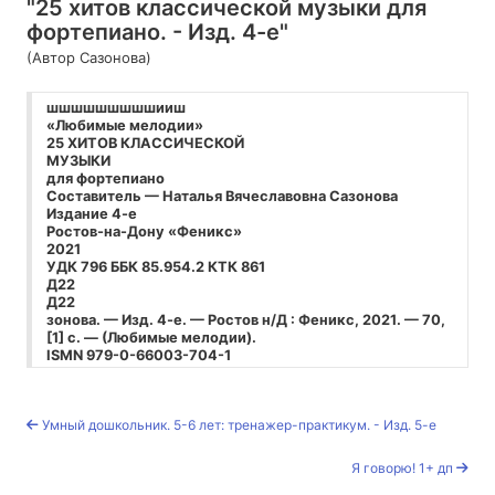
"25 хитов классической музыки для
фортепиано. - Изд. 4-е"
(Автор Сазонова)
шшшшшшшшшииш
«Любимые мелодии»
25 ХИТОВ КЛАССИЧЕСКОЙ
МУЗЫКИ
для фортепиано
Составитель —
Наталья Вячеславовна Сазонова
Издание 4-е
Ростов-на-Дону «Феникс»
2021
УДК 796 ББК 85.954.2 КТК 861
Д22
Д22
зонова. — Изд. 4-е. — Ростов н/Д : Феникс, 2021. — 70,
[1] с. — (Любимые мелодии).
ISMN
979-0-66003-704-1
В сборник вошли 25 известнейших произведений
композиторов разных эпох: знаменитые классические
пьесы Пахельбеля, Моцарта, Бетховена, Гри
Умный дошкольник. 5-6 лет: тренажер-практикум. - Изд. 5-е
Не сомневаемся, что каждый музыкант найдёт в этом
издании своё люби
УДК 796 ББК 85.954.2
Я говорю! 1+ дп
ISMN
979-0-66003-704-1