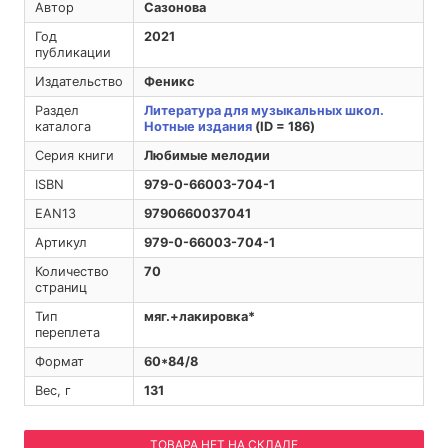
Автор
Сазонова
Год
2021
публикации
Издательство
Феникс
Раздел
Литература для музыкальных школ.
каталога
Нотные издания
(ID = 186)
Серия книги
Любимые мелодии
ISBN
979-0-66003-704-1
EAN13
9790660037041
Артикул
979-0-66003-704-1
Количество
70
страниц
Тип
мяг.+лакировка*
переплета
Формат
60*84/8
Вес, г
131
ТОВАРА НЕТ НА СКЛАДЕ