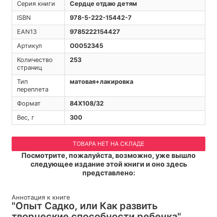
Серия книги
Сердце отдаю детям
ISBN
978-5-222-15442-7
EAN13
9785222154427
Артикул
O0052345
Количество
253
страниц
Тип
матовая+лакировка
переплета
Формат
84Х108/32
Вес, г
300
ТОВАРА НЕТ НА СКЛАДЕ
Посмотрите, пожалуйста, возможно, уже вышло
следующее издание этой книги и оно здесь
представлено:
Аннотация к книге
"Опыт Садко, или Как развить
творческие способности ребенка"