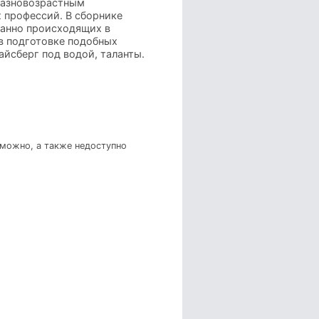
 разновозрастным
х профессий. В сборнике
данно происходящих в
 в подготовке подобных
айсберг под водой, таланты.
зможно, а также недоступно