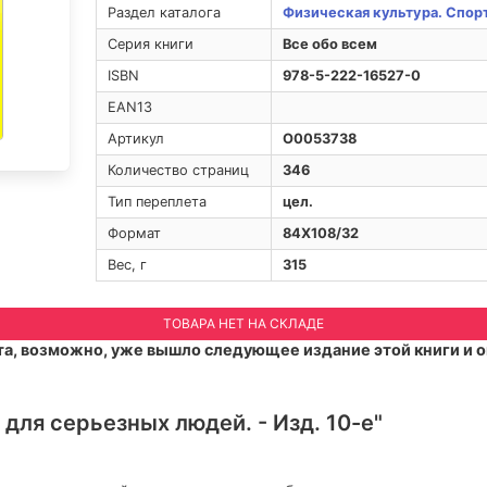
Раздел каталога
Физическая культура. Спор
Серия книги
Все обо всем
ISBN
978-5-222-16527-0
EAN13
Артикул
O0053738
Количество страниц
346
Тип переплета
цел.
Формат
84Х108/32
Вес, г
315
ТОВАРА НЕТ НА СКЛАДЕ
а, возможно, уже вышло следующее издание этой книги и о
для серьезных людей. - Изд. 10-е"