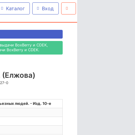
Каталог
Вход
выдачи BoxBerry и CDEK,
чи BoxBerry и CDEK.
. (Елжова)
527-0
езных людей. - Изд. 10-е