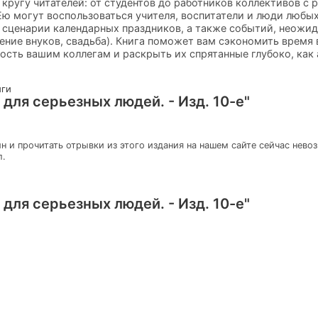
кругу читателей: от студентов до работников коллективов с
Ею могут воспользоваться учителя, воспитатели и люди любы
 сценарии календарных праздников, а также событий, неожи
ение внуков, свадьба). Книга поможет вам сэкономить время
ость вашим коллегам и раскрыть их спрятанные глубоко, как 
иги
для серьезных людей. - Изд. 10-е"
н и прочитать отрывки из этого издания на нашем сайте сейчас нево
л.
для серьезных людей. - Изд. 10-е"