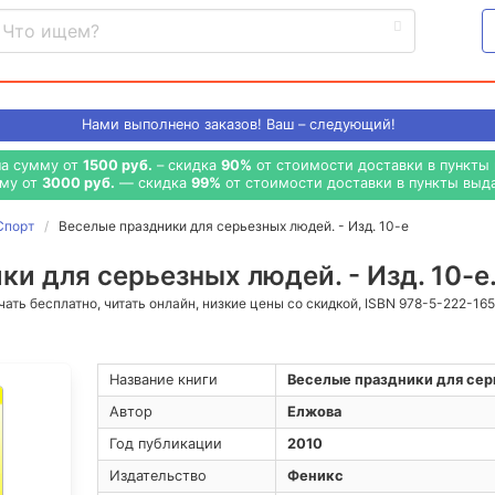
Нами выполнено
заказов! Ваш – следующий!
на сумму от
1500 руб.
– скидка
90%
от стоимости доставки в пункты 
мму от
3000 руб.
— скидка
99%
от стоимости доставки в пункты выда
Спорт
Веселые праздники для серьезных людей. - Изд. 10-е
и для серьезных людей. - Изд. 10-е
ачать бесплатно, читать онлайн, низкие цены со скидкой, ISBN 978-5-222-16
Название книги
Веселые праздники для серь
Автор
Елжова
Год публикации
2010
Издательство
Феникс