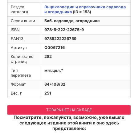
Раздел
Энциклопедии и справочники садовода
каталога
и огородника
(ID = 153)
Серия книги
Биб. садовода, огородника
ISBN
978-5-222-22675-9
EAN13
9785222226759
Артикул
O0067216
Количество
282
страниц
Тип
мяг.цел.*
переплета
Формат
84*108/32
Вес, г
251
ТОВАРА НЕТ НА СКЛАДЕ
Посмотрите, пожалуйста, возможно, уже вышло
следующее издание этой книги и оно здесь
представлено: