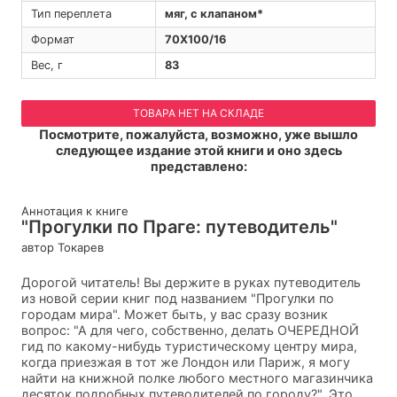
Тип переплета
мяг, с клапаном*
Формат
70Х100/16
Вес, г
83
ТОВАРА НЕТ НА СКЛАДЕ
Посмотрите, пожалуйста, возможно, уже вышло
следующее издание этой книги и оно здесь
представлено:
Аннотация к книге
"Прогулки по Праге: путеводитель"
автор Токарев
Дорогой читатель! Вы держите в руках путеводитель
из новой серии книг под названием "Прогулки по
городам мира". Может быть, у вас сразу возник
вопрос: "А для чего, собственно, делать ОЧЕРЕДНОЙ
гид по какому-нибудь туристическому центру мира,
когда приезжая в тот же Лондон или Париж, я могу
найти на книжной полке любого местного магазинчика
десяток подробных путеводителей по городу?". Это