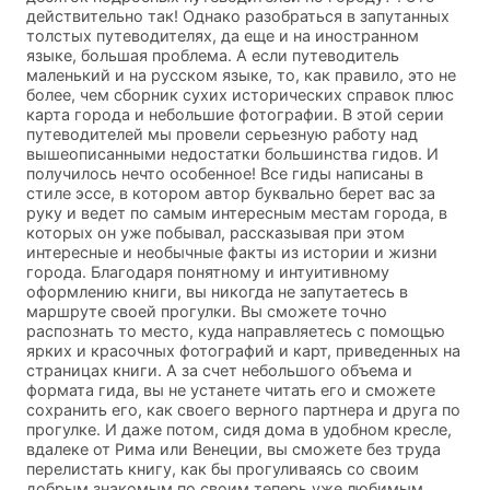
действительно так! Однако разобраться в запутанных
толстых путеводителях, да еще и на иностранном
языке, большая проблема. А если путеводитель
маленький и на русском языке, то, как правило, это не
более, чем сборник сухих исторических справок плюс
карта города и небольшие фотографии. В этой серии
путеводителей мы провели серьезную работу над
вышеописанными недостатки большинства гидов. И
получилось нечто особенное! Все гиды написаны в
стиле эссе, в котором автор буквально берет вас за
руку и ведет по самым интересным местам города, в
которых он уже побывал, рассказывая при этом
интересные и необычные факты из истории и жизни
города. Благодаря понятному и интуитивному
оформлению книги, вы никогда не запутаетесь в
маршруте своей прогулки. Вы сможете точно
распознать то место, куда направляетесь с помощью
ярких и красочных фотографий и карт, приведенных на
страницах книги. А за счет небольшого объема и
формата гида, вы не устанете читать его и сможете
сохранить его, как своего верного партнера и друга по
прогулке. И даже потом, сидя дома в удобном кресле,
вдалеке от Рима или Венеции, вы сможете без труда
перелистать книгу, как бы прогуливаясь со своим
добрым знакомым по своим теперь уже любимым