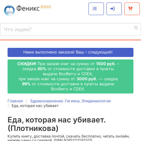
Нами выполнено
заказов! Ваш – следующий!
СКИДКИ!
При заказе книг на сумму от
1500 руб.
–
скидка
90%
от стоимости доставки в пункты
выдачи BoxBerry и CDEK,
при заказе книг на сумму от
3000 руб.
— скидка
99%
от стоимости доставки в пункты выдачи
BoxBerry и CDEK.
Главная
Здравоохранение. Гигиена. Эпидемиология
Еда, которая нас убивает
Еда, которая нас убивает.
(Плотникова)
Купить книгу, доставка почтой, скачать бесплатно, читать онлайн,
низкие цены со скидкой, ISBN 9785222193105