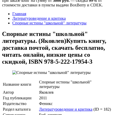
при заказе книг на сумму от
3000 руб.
— скидка
99%
от
стоимости доставки в пункты выдачи BoxBerry и CDEK.
Главная
Литературоведение и критика
Спорные истины "школьной" литературы
Спорные истины "школьной"
литературы. (Яковлев)
Купить книгу,
доставка почтой, скачать бесплатно,
читать онлайн, низкие цены со
скидкой, ISBN 978-5-222-17954-3
Спорные истины "школьной"
Название книги
литературы
Автор
Яковлев
Год публикации
2011
Издательство
Феникс
Раздел каталога
Литературоведение и критика
(ID = 182)
Серия книги
Биб. учителя