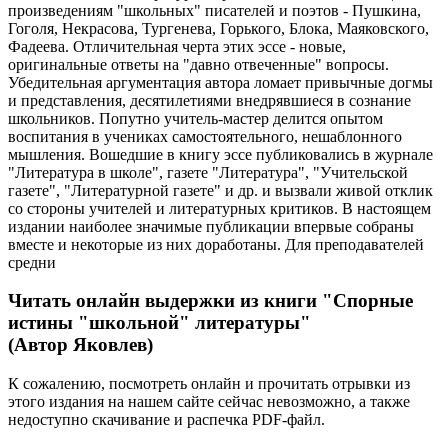
произведениям "школьных" писателей и поэтов - Пушкина,
Гоголя, Некрасова, Тургенева, Горького, Блока, Маяковского,
Фадеева. Отличительная черта этих эссе - новые,
оригинальные ответы на "давно отвеченные" вопросы.
Убедительная аргументация автора ломает привычные догмы
и представления, десятилетиями внедрявшиеся в сознание
школьников. Попутно учитель-мастер делится опытом
воспитания в учениках самостоятельного, нешаблонного
мышления. Вошедшие в книгу эссе публиковались в журнале
"Литература в школе", газете "Литература", "Учительской
газете", "Литературной газете" и др. и вызвали живой отклик
со стороны учителей и литературных критиков. В настоящем
издании наиболее значимые публикации впервые собраны
вместе и некоторые из них доработаны. Для преподавателей
средни
Читать онлайн выдержки из книги
"Спорные
истины "школьной" литературы"
(Автор Яковлев)
К сожалению, посмотреть онлайн и прочитать отрывки из
этого издания на нашем сайте сейчас невозможно, а также
недоступно скачивание и распечка PDF-файл.