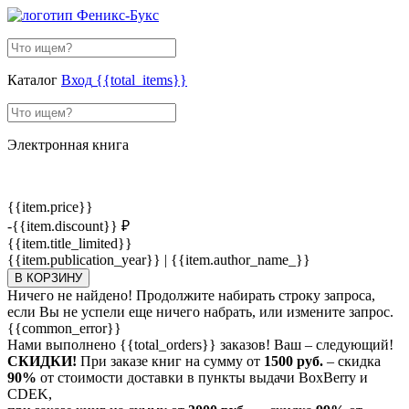
Каталог
Вход
{{total_items}}
Электронная книга
{{item.price}}
-{{item.discount}} ₽
{{item.title_limited}}
{{item.publication_year}} | {{item.author_name_}}
В КОРЗИНУ
Ничего не найдено! Продолжите набирать строку запроса,
если Вы не успели еще ничего набрать, или измените запрос.
{{common_error}}
Нами выполнено
{{total_orders}}
заказов! Ваш – следующий!
СКИДКИ!
При заказе книг на сумму от
1500 руб.
– скидка
90%
от стоимости доставки в пункты выдачи BoxBerry и
CDEK,