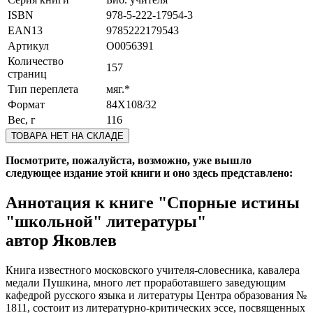
ISBN
978-5-222-17954-3
EAN13
9785222179543
Артикул
O0056391
Количество
157
страниц
Тип переплета
мяг.*
Формат
84Х108/32
Вес, г
116
ТОВАРА НЕТ НА СКЛАДЕ
Посмотрите, пожалуйста, возможно, уже вышло
следующее издание этой книги и оно здесь представлено:
Аннотация к книге
"Спорные истины
"школьной" литературы"
автор Яковлев
Книга известного московского учителя-словесника, кавалера
медали Пушкина, много лет проработавшего заведующим
кафедрой русского языка и литературы Центра образования №
1811, состоит из литературно-критических эссе, посвященных