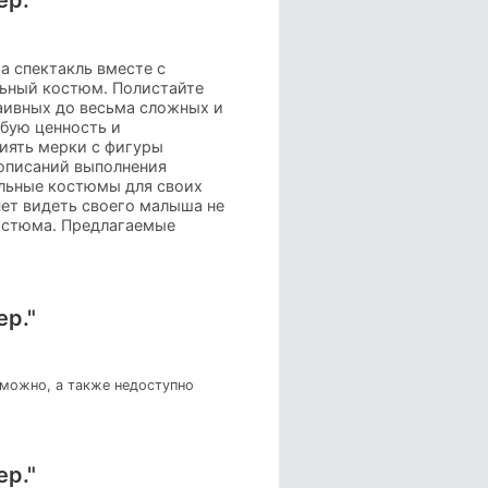
а спектакль вместе с
альный костюм. Полистайте
аивных до весьма сложных и
обую ценность и
сиять мерки с фигуры
 описаний выполнения
альные костюмы для своих
чет видеть своего малыша не
костюма. Предлагаемые
ер."
зможно, а также недоступно
ер."