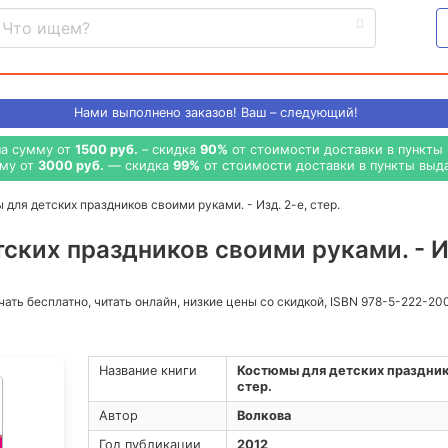
Нами выполнено
заказов! Ваш – следующий!
на сумму от
1500 руб.
– скидка
90%
от стоимости доставки в пункты 
мму от
3000 руб.
— скидка
99%
от стоимости доставки в пункты выда
для детских праздников своими руками. - Изд. 2-е, стер.
ких праздников своими руками. - Изд
ачать бесплатно, читать онлайн, низкие цены со скидкой, ISBN 978-5-222-20
Название книги
Костюмы для детских празднико
стер.
Автор
Волкова
Год публикации
2012