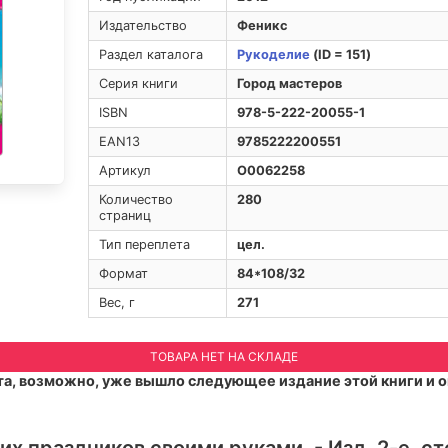
Издательство
Феникс
Раздел каталога
Рукоделие
(ID = 151)
Серия книги
Город мастеров
ISBN
978-5-222-20055-1
EAN13
9785222200551
Артикул
O0062258
Количество
280
страниц
Тип переплета
цел.
Формат
84*108/32
Вес, г
271
ТОВАРА НЕТ НА СКЛАДЕ
а, возможно, уже вышло следующее издание этой книги и о
х праздников своими руками. - Изд. 2-е, ст