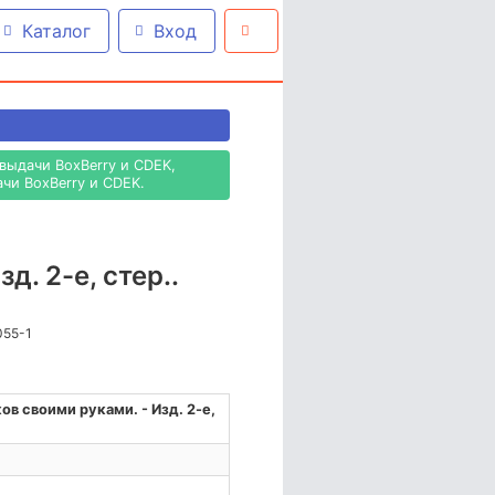
Каталог
Вход
выдачи BoxBerry и CDEK,
чи BoxBerry и CDEK.
. 2-е, стер..
055-1
в своими руками. - Изд. 2-е,