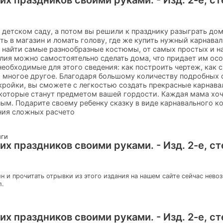
 детском саду, а потом вы решили к празднику разыграть дом
ать в магазин и ломать голову, где же купить нужный карнав
е найти самые разнообразные костюмы, от самых простых и н
елия можно самостоятельно сделать дома, что придает им ос
необходимые для этого сведения: как построить чертеж, как 
 и многое другое. Благодаря большому количеству подробных
кройки, вы сможете с легкостью создать прекрасные карнав
 которые станут предметом вашей гордости. Каждая мама хо
лым. Подарите своему ребенку сказку в виде карнавального 
ния сложных расчето
иги
х праздников своими руками. - Изд. 2-е, ст
н и прочитать отрывки из этого издания на нашем сайте сейчас нево
л.
х праздников своими руками. - Изд. 2-е, ст