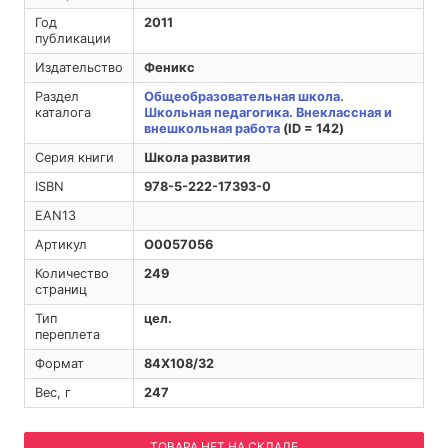
Год
2011
публикации
Издательство
Феникс
Раздел
Общеобразовательная школа.
каталога
Школьная педагогика. Внеклассная и
внешкольная работа
(ID = 142)
Серия книги
Школа развития
ISBN
978-5-222-17393-0
EAN13
Артикул
O0057056
Количество
249
страниц
Тип
цел.
переплета
Формат
84Х108/32
Вес, г
247
ТОВАРА НЕТ НА СКЛАДЕ