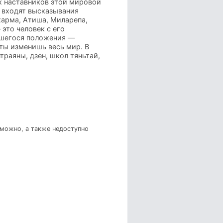
х наставников этой мировой
 входят высказывания
харма, Атиша, Миларепа,
 это человек с его
авшегося положения —
 ты изменишь весь мир. В
траяны, дзен, школ тяньтай,
зможно, а также недоступно