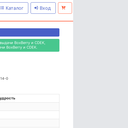
Каталог
Вход
выдачи BoxBerry и CDEK,
чи BoxBerry и CDEK.
414-0
удрость