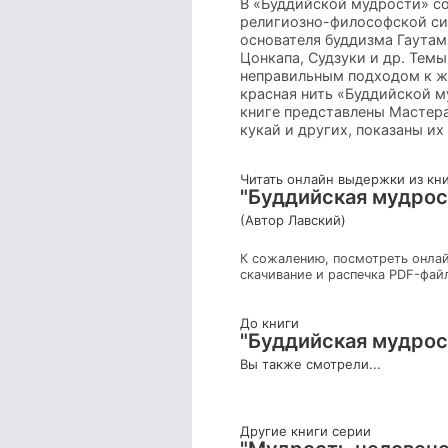
В «Буддийской мудрости» со
религиозно-философской сис
основателя буддизма Гаутам
Цонкапа, Судзуки и др. Темы
неправильным подходом к жи
красная нить «Буддийской му
книге представлены Мастера
кукай и других, показаны их
Читать онлайн выдержки из кн
"Буддийская мудрос
(Автор Лавский)
К сожалению, посмотреть онлай
скачивание и распечка PDF-фай
До книги
"Буддийская мудрос
Вы также смотрели...
Другие книги серии