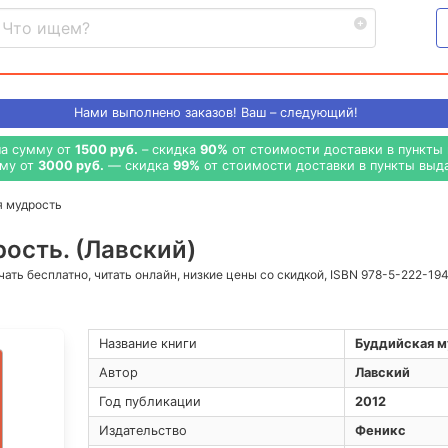
Нами выполнено
заказов! Ваш – следующий!
на сумму от
1500 руб.
– скидка
90%
от стоимости доставки в пункты 
мму от
3000 руб.
— скидка
99%
от стоимости доставки в пункты выда
я мудрость
ость. (Лавский)
ачать бесплатно, читать онлайн, низкие цены со скидкой, ISBN 978-5-222-19
Название книги
Буддийская м
Автор
Лавский
Год публикации
2012
Издательство
Феникс