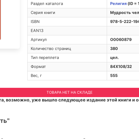
Раздел каталога
Религия
(ID = 
Серия книги
Мудрость чел
ISBN
978-5-222-19
EAN13
Артикул
O0060879
Количество страниц
380
Тип переплета
цел.
Формат
84Х108/32
Вес, г
555
ТОВАРА НЕТ НА СКЛАДЕ
а, возможно, уже вышло следующее издание этой книги и о
ть"