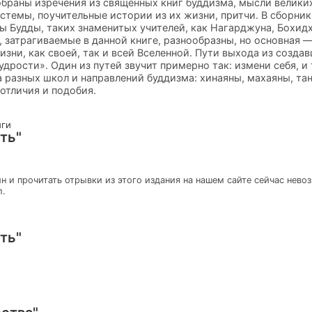
браны изречения из священных книг буддизма, мысли велики
темы, поучительные истории из их жизни, притчи. В сборник
ы Будды, таких знаменитых учителей, как Нагарджуна, Бохид
, затрагиваемые в данной книге, разнообразны, но основная —
зни, как своей, так и всей Вселенной. Пути выхода из созд
дрости». Один из путей звучит примерно так: измени себя, и
 разных школ и направлений буддизма: хинаяны, махаяны, тан
 отличия и подобия.
иги
ть"
н и прочитать отрывки из этого издания на нашем сайте сейчас нево
л.
ть"