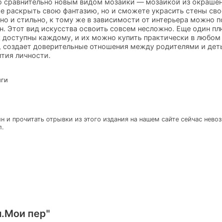
о сравнительно новым видом мозаики — мозаикой из окрашен
те раскрыть свою фантазию, но и сможете украсить стены св
ьно и стильно, к тому же в зависимости от интерьера можно
н. Этот вид искусства освоить совсем несложно. Еще один плю
 доступны каждому, и их можно купить практически в любом 
 создает доверительные отношения между родителями и деть
ития личности.
иги
н и прочитать отрывки из этого издания на нашем сайте сейчас нево
л.
.Мои пер"