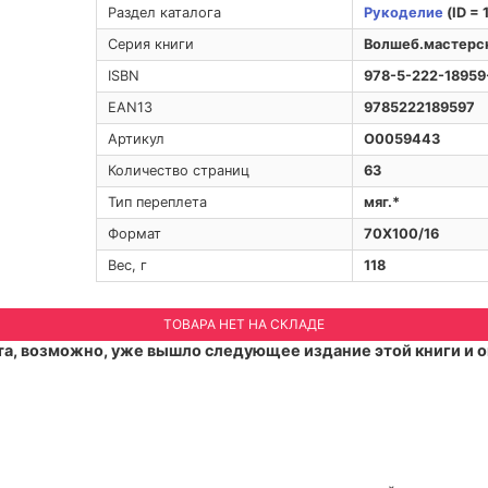
Раздел каталога
Рукоделие
(ID = 
Серия книги
Волшеб.мастерс
ISBN
978-5-222-18959
EAN13
9785222189597
Артикул
O0059443
Количество страниц
63
Тип переплета
мяг.*
Формат
70Х100/16
Вес, г
118
ТОВАРА НЕТ НА СКЛАДЕ
а, возможно, уже вышло следующее издание этой книги и о