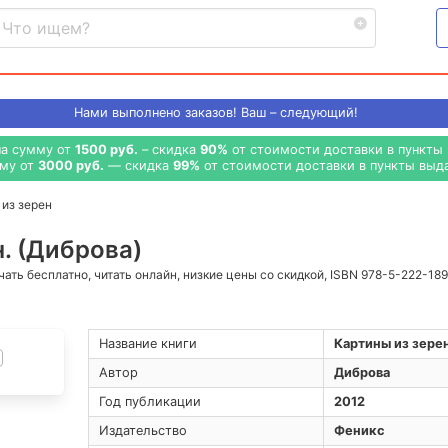
Нами выполнено
заказов! Ваш – следующий!
на сумму от
1500 руб.
– скидка
90%
от стоимости доставки в пункты 
мму от
3000 руб.
— скидка
99%
от стоимости доставки в пункты выда
из зерен
. (Диброва)
ачать бесплатно, читать онлайн, низкие цены со скидкой, ISBN 978-5-222-18
Название книги
Картины из зере
Автор
Диброва
Год публикации
2012
Издательство
Феникс