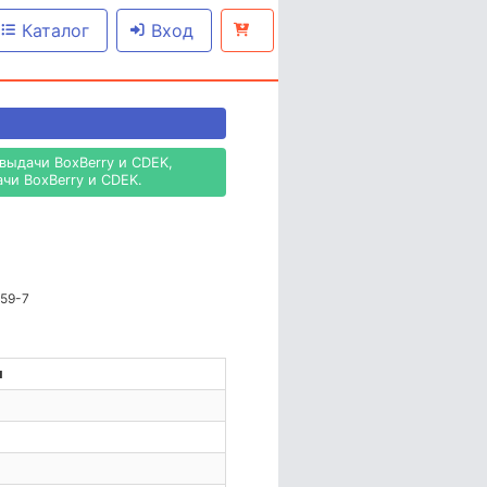
Каталог
Вход
выдачи BoxBerry и CDEK,
чи BoxBerry и CDEK.
959-7
н