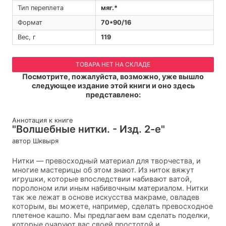
Тип переплета
мяг.*
Формат
70*90/16
Вес, г
119
ТОВАРА НЕТ НА СКЛАДЕ
Посмотрите, пожалуйста, возможно, уже вышло
следующее издание этой книги и оно здесь
представлено:
Аннотация к книге
"Волшебные нитки. - Изд. 2-е"
автор Шквыря
Нитки — превосходный материал для творчества, и
многие мастерицы об этом знают. Из ниток вяжут
игрушки, которые впоследствии набивают ватой,
поролоном или иным набивочным материалом. Нитки
так же лежат в основе искусства макраме, овладев
которым, вы можете, например, сделать превосходное
плетеное кашпо. Мы предлагаем вам сделать поделки,
которые очаруют вас своей простотой и