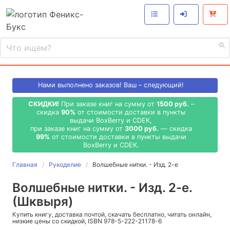
Нами выполнено
заказов! Ваш – следующий!
СКИДКИ!
При заказе книг на сумму от
1500 руб.
–
скидка
90%
от стоимости доставки в пункты
выдачи BoxBerry и CDEK,
при заказе книг на сумму от
3000 руб.
— скидка
99%
от стоимости доставки в пункты выдачи
BoxBerry и CDEK.
Главная
Рукоделие
Волшебные нитки. - Изд. 2-е
Волшебные нитки. - Изд. 2-е.
(Шквыря)
Купить книгу, доставка почтой, скачать бесплатно, читать онлайн,
низкие цены со скидкой, ISBN 978-5-222-21178-6