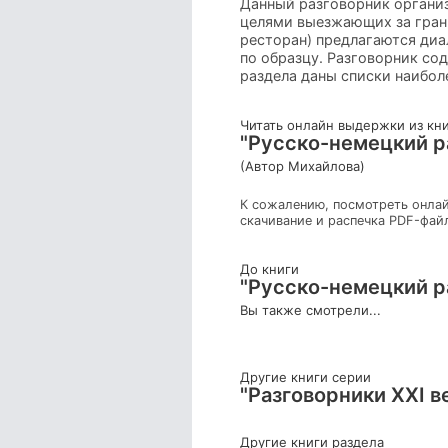
Данный разговорник организ
целями выезжающих за грани
ресторан) предлагаются диа
по образцу. Разговорник со
раздела даны списки наибол
Читать онлайн выдержки из кн
"Русско-немецкий р
(Автор Михайлова)
К сожалению, посмотреть онлай
скачивание и распечка PDF-фай
До книги
"Русско-немецкий р
Вы также смотрели...
Другие книги серии
"Разговорники XXI в
Другие книги раздела