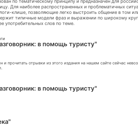
ован по тематическому принципу и предназначен для россий
цу. Для наиболее распространенных и проблематичных ситуа
логи-клише, позволяющие легко выстроить общение в том ил
держит типичные модели фраз и выражении по широкому круг
ее употребительных слов по теме.
иги
азговорник: в помощь туристу"
н и прочитать отрывки из этого издания на нашем сайте сейчас нево
л.
азговорник: в помощь туристу"
ека"