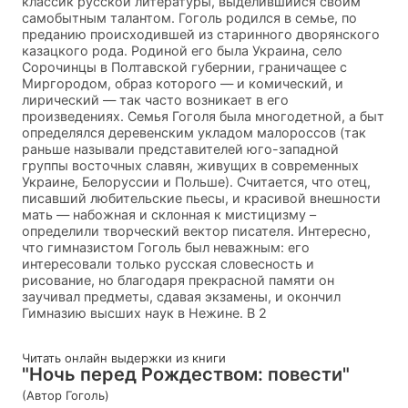
классик русской литературы, выделившийся своим
самобытным талантом. Гоголь родился в семье, по
преданию происходившей из старинного дворянского
казацкого рода. Родиной его была Украина, село
Сорочинцы в Полтавской губернии, граничащее с
Миргородом, образ которого — и комический, и
лирический — так часто возникает в его
произведениях. Семья Гоголя была многодетной, а быт
определялся деревенским укладом малороссов (так
раньше называли представителей юго-западной
группы восточных славян, живущих в современных
Украине, Белоруссии и Польше). Считается, что отец,
писавший любительские пьесы, и красивой внешности
мать — набожная и склонная к мистицизму –
определили творческий вектор писателя. Интересно,
что гимназистом Гоголь был неважным: его
интересовали только русская словесность и
рисование, но благодаря прекрасной памяти он
заучивал предметы, сдавая экзамены, и окончил
Гимназию высших наук в Нежине. В 2
Читать онлайн выдержки из книги
"Ночь перед Рождеством: повести"
(Автор Гоголь)