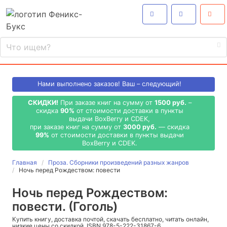
Нами выполнено
заказов! Ваш – следующий!
СКИДКИ!
При заказе книг на сумму от
1500 руб.
–
скидка
90%
от стоимости доставки в пункты
выдачи BoxBerry и CDEK,
при заказе книг на сумму от
3000 руб.
— скидка
99%
от стоимости доставки в пункты выдачи
BoxBerry и CDEK.
Главная
Проза. Сборники произведений разных жанров
Ночь перед Рождеством: повести
Ночь перед Рождеством:
повести. (Гоголь)
Купить книгу, доставка почтой, скачать бесплатно, читать онлайн,
низкие цены со скидкой, ISBN 978-5-222-31867-6