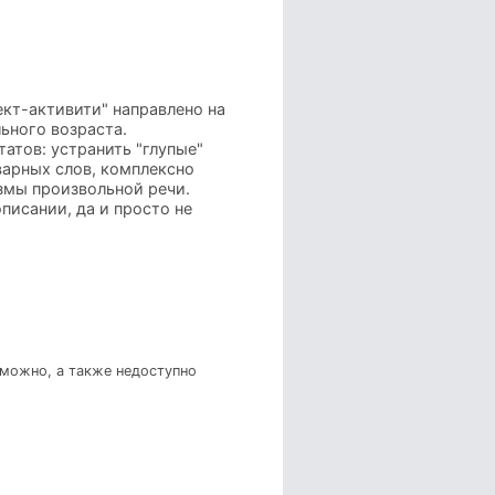
ект-активити" направлено на
ьного возраста.
атов: устранить "глупые"
варных слов, комплексно
змы произвольной речи.
писании, да и просто не
зможно, а также недоступно