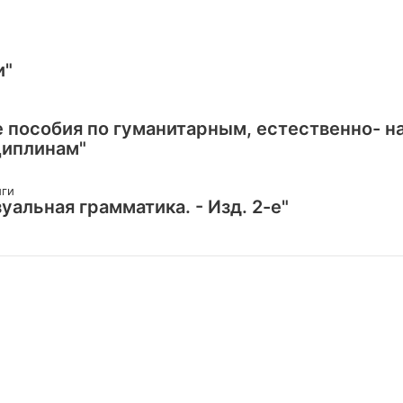
и"
е пособия по гуманитарным, естественно- н
иплинам"
иги
альная грамматика. - Изд. 2-е"