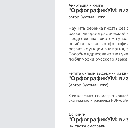
Аннотация к книге
"ОрфографикУМ: визу
автор Сухомлинова
Научить ребенка писать без 
развитие орфографической з
Предложенная система упраж
ошибки, развить орфографич
развить функции внимания, 
Пособие адресовано тем уче
любят уроки русского языка
Читать онлайн выдержки из кн
"ОрфографикУМ: визу
(Автор Сухомлинова)
К сожалению, посмотреть онлай
скачивание и распечка PDF-фай
До книги
"ОрфографикУМ: визу
Вы также смотрели...