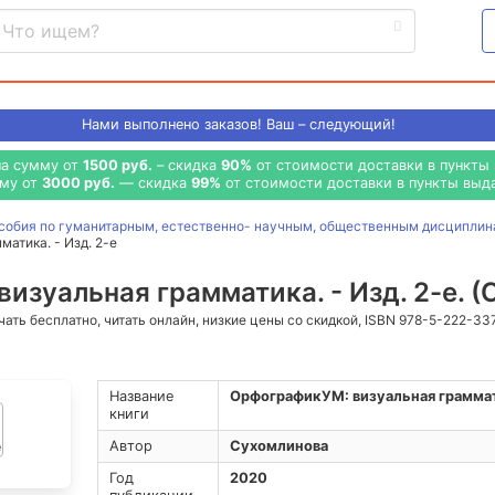
Нами выполнено
заказов! Ваш – следующий!
на сумму от
1500 руб.
– скидка
90%
от стоимости доставки в пункты 
мму от
3000 руб.
— скидка
99%
от стоимости доставки в пункты выда
особия по гуманитарным, естественно- научным, общественным дисципли
атика. - Изд. 2-е
изуальная грамматика. - Изд. 2-е. 
ачать бесплатно, читать онлайн, низкие цены со скидкой, ISBN 978-5-222-3
Название
ОрфографикУМ: визуальная граммати
книги
Автор
Сухомлинова
Год
2020