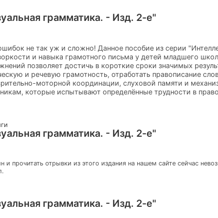
альная грамматика. - Изд. 2-е"
ошибок не так уж и сложно! Данное пособие из серии "Интелл
оркости и навыка грамотного письма у детей младшего школ
нений позволяет достичь в короткие сроки значимых результ
ескую и речевую грамотность, отработать правописание сло
зрительно-моторной координации, слуховой памяти и механи
никам, которые испытывают определённые трудности в право
иги
альная грамматика. - Изд. 2-е"
н и прочитать отрывки из этого издания на нашем сайте сейчас нево
л.
альная грамматика. - Изд. 2-е"