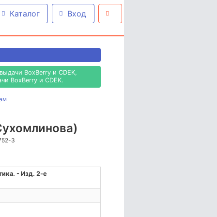
Каталог
Вход
выдачи BoxBerry и CDEK,
чи BoxBerry и CDEK.
нам
(Сухомлинова)
3752-3
ка. - Изд. 2-е