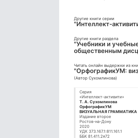
Другие книги серии
"Интеллект-активит
Другие книги раздела
"Учебники и учебны
общественным дисц
Читать онлайн выдержки из кн
"ОрфографикУМ: визу
(Автор Сухомлинова)
Серия
«Интеллект-активити»
Т. А.
Сухомлинова
ОрфографикУМ
ВИЗУАЛЬНАЯ ГРАММАТИКА
Издание второе
Ростов-на-Дону
2020
УДК 373.167.1:811.161.1
ББК 81.411.2я72