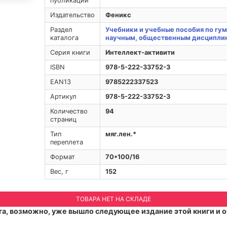
публикации
Издательство
Феникс
Раздел
Учебники и учебные пособия по гу
каталога
научным, общественным дисципли
Серия книги
Интеллект-активити
ISBN
978-5-222-33752-3
EAN13
9785222337523
Артикул
978-5-222-33752-3
Количество
94
страниц
Тип
мяг.лен.*
переплета
Формат
70*100/16
Вес, г
152
ТОВАРА НЕТ НА СКЛАДЕ
а, возможно, уже вышло следующее издание этой книги и о