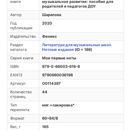
книги
музыкальное развитие: пособие для
родителей и педагогов ДОУ
Автор
Шарапова
Год
2020
публикации
Издательство
Феникс
Раздел
Литература для музыкальных школ.
каталога
Нотные издания
(ID = 186)
Серия книги
Мои первые ноты
ISBN
979-0-66003-619-8
EAN13
9790660036198
Артикул
O0114397
Количество
44
страниц
Тип
мяг.+лакировка*
переплета
Формат
60*84/8
Вес, г
165