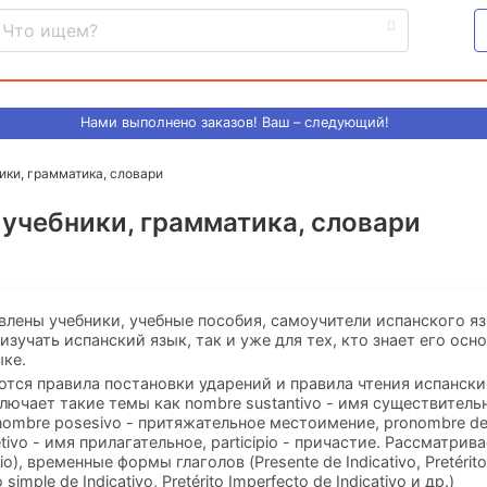
Нами выполнено
заказов! Ваш – следующий!
ики, грамматика, словари
 учебники, грамматика, словари
влены учебники, учебные пособия, самоучители испанского яз
зучать испанский язык, так и уже для тех, кто знает его осн
ыке.
тся правила постановки ударений и правила чтения испански
лючает такие темы как nombre sustantivo - имя существительн
ombre posesivo - притяжательное местоимение, pronombre dem
ivo - имя прилагательное, participio - причастие. Рассматрив
io), временные формы глаголов (Presente de Indicativo, Pretérit
o simple de Indicativo, Pretérito Imperfecto de Indicativo и др.)