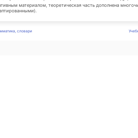
ативным материалом, теоретическая часть дополнена много
аптированными).
амматика, словари
Учеб